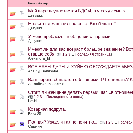
Тема
/
Автор
Мой парень увлекается БДСМ, а я хочу семью.
Девушка
Нравиться мальчик с класса. Влюбилась?
Девушка
У меня проблемы, в общении с парнями
Девушка
Имеют ли для вас возраст большое значение? Вст
старше себя.
(
1
2
3
...
Последняя страница
)
Alexandra_M
ВСЕ БАБЫ ДУРЫ И ХУЙНЮ ОБСУЖДАЕТЕ #БЕ
Analnyj Dominator
Ваш парень общается с бывшими!!! Что делать? К
Английская Королева
Стоит ли женщине делать первый шаг....в отношен
(
1
2
3
...
Последняя страница
)
Lesbi
Коварная подруга.
Вика 25
Полная? Ужас, и так не приятно....
(
1
2
3
...
Последн
Сашуля