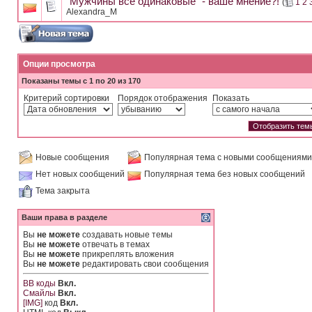
"Мужчины все одинаковые" - ваше мнение?!
(
1
2
Alexandra_M
Опции просмотра
Показаны темы с 1 по 20 из 170
Критерий сортировки
Порядок отображения
Показать
Новые сообщения
Популярная тема с новыми сообщениями
Нет новых сообщений
Популярная тема без новых сообщений
Тема закрыта
Ваши права в разделе
Вы
не можете
создавать новые темы
Вы
не можете
отвечать в темах
Вы
не можете
прикреплять вложения
Вы
не можете
редактировать свои сообщения
BB коды
Вкл.
Смайлы
Вкл.
[IMG]
код
Вкл.