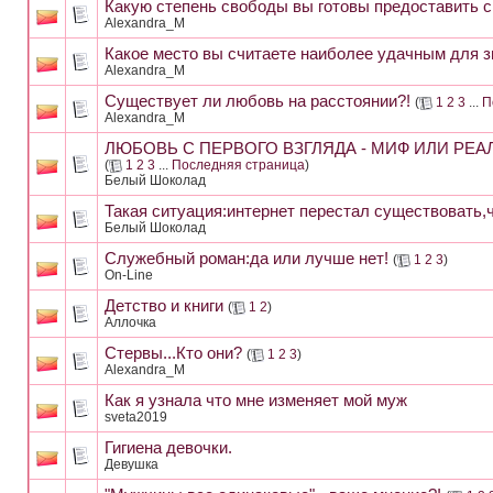
Какую степень свободы вы готовы предоставить
Alexandra_M
Какое место вы считаете наиболее удачным для з
Alexandra_M
Существует ли любовь на расстоянии?!
(
1
2
3
...
П
Alexandra_M
ЛЮБОВЬ С ПЕРВОГО ВЗГЛЯДА - МИФ ИЛИ РЕ
(
1
2
3
...
Последняя страница
)
Белый Шоколад
Такая ситуация:интернет перестал существовать,
Белый Шоколад
Служебный роман:да или лучше нет!
(
1
2
3
)
On-Line
Детство и книги
(
1
2
)
Аллочка
Стервы...Кто они?
(
1
2
3
)
Alexandra_M
Как я узнала что мне изменяет мой муж
sveta2019
Гигиена девочки.
Девушка