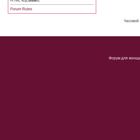
HTML код
Выкл.
Forum Rules
Часовой 
Форум для женщ