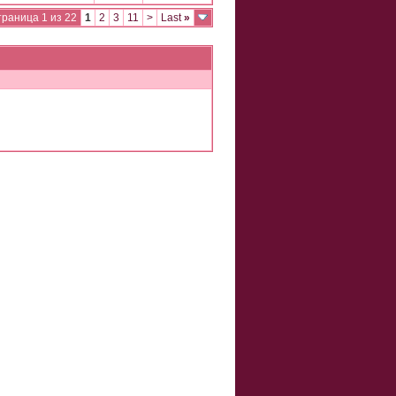
раница 1 из 22
1
2
3
11
>
Last
»