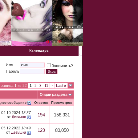
Календарь
Имя
Запомнить?
Пароль
раница 1 из 22
1
2
3
11
>
Last
»
Опции раздела
днее сообщение
Ответов
Просмотров
04.10.2024
18:37
194
158,331
от
Дивчина
05.12.2022
18:49
129
80,050
от
Девушка