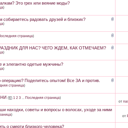
алкам? Это грех или веяние моды?
ца
)
ем собираетесь радовать друзей и близких?
ца
)
Последняя страница
)
ПРАЗДНИК ДЛЯ НАС? ЧЕГО ЖДЕМ, КАК ОТМЕЧАЕМ?
ца
)
е и элегантно одетые мужчины?
ца
)
 операцию? Поделитесь опытом! Все ЗА и против.
дняя страница
)
ЗНИ
(
1
2
3
...
Последняя страница
)
от
na
находки, советы и вопросы о волосах, уходе за ними
раница
)
от
ить о смерти близкого человека?