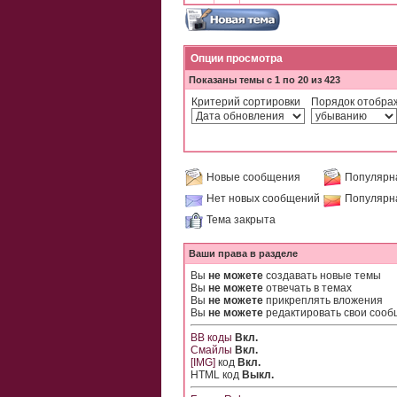
Опции просмотра
Показаны темы с 1 по 20 из 423
Критерий сортировки
Порядок отобра
Новые сообщения
Популярн
Нет новых сообщений
Популярн
Тема закрыта
Ваши права в разделе
Вы
не можете
создавать новые темы
Вы
не можете
отвечать в темах
Вы
не можете
прикреплять вложения
Вы
не можете
редактировать свои соо
BB коды
Вкл.
Смайлы
Вкл.
[IMG]
код
Вкл.
HTML код
Выкл.