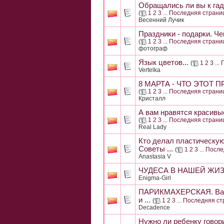
Обращались ли вы к гад
(
1
2
3
...
Последняя страни
Весенний Лучик
Праздники - подарки. Ч
(
1
2
3
...
Последняя страни
фотограф
Язык цветов...
(
1
2
3
...
Vertelka
8 МАРТА - ЧТО ЭТОТ 
(
1
2
3
...
Последняя страни
Кристалл
А вам нравятся красивы
(
1
2
3
...
Последняя страни
Real Lady
Кто делал пластическую
Советы ...
(
1
2
3
...
После
Anastasia V
ЧУДЕСА В НАШЕЙ ЖИ
Enigma-Girl
ПАРИКМАХЕРСКАЯ. Ваши 
и ...
(
1
2
3
...
Последняя ст
Decadence
Нужно ли ребенку говор