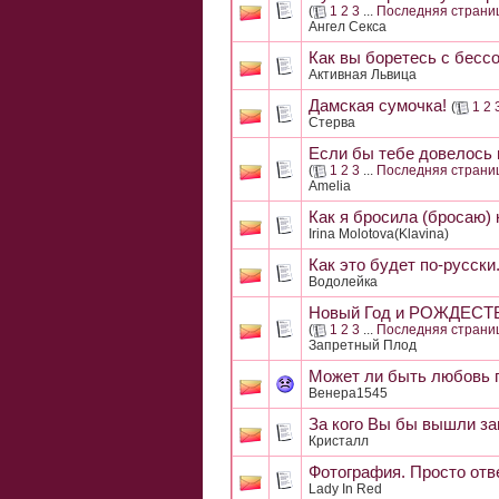
(
1
2
3
...
Последняя страни
Ангел Секса
Как вы боретесь с бесс
Активная Львица
Дамская сумочка!
(
1
2
Стерва
Если бы тебе довелось 
(
1
2
3
...
Последняя страни
Amelia
Как я бросила (бросаю) 
Irina Molotova(Klavina)
Как это будет по-русски
Водолейка
Новый Год и РОЖДЕСТВО
(
1
2
3
...
Последняя страни
Запретный Плод
Может ли быть любовь 
Венера1545
За кого Вы бы вышли з
Кристалл
Фотография. Просто отве
Lady In Red