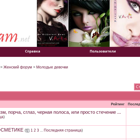
Справка
Пользователи
>
Женский форум
>
Молодые девочки
Ст
Рейтинг
После
м, порча, сглаз, черная полоса, или просто стечение ...
ца
)
ОСМЕТИКЕ
(
1
2
3
...
Последняя страница
)