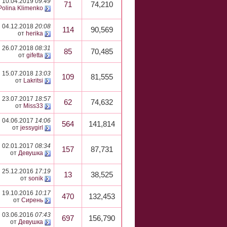
10.04.2019
09:49
71
74,210
Polina Klimenko
04.12.2018
20:08
114
90,569
от
herika
26.07.2018
08:31
85
70,485
от
gifetta
15.07.2018
13:03
109
81,555
от
Lakritsi
23.07.2017
18:57
62
74,632
от
Miss33
04.06.2017
14:06
564
141,814
от
jessygirl
02.01.2017
08:34
157
87,731
от
Девушка
25.12.2016
17:19
13
38,525
от
sonik
19.10.2016
10:17
470
132,453
от
Сирень
03.06.2016
07:43
697
156,790
от
Девушка