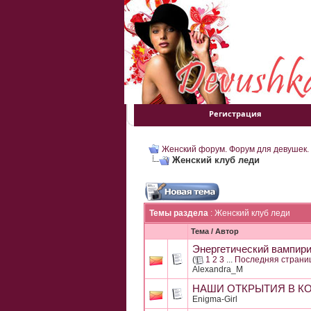
Регистрация
Женский форум. Форум для девушек.
Женский клуб леди
Темы раздела
: Женский клуб леди
Тема
/
Автор
Энергетический вампириз
(
1
2
3
...
Последняя страни
Alexandra_M
НАШИ ОТКРЫТИЯ В К
Enigma-Girl