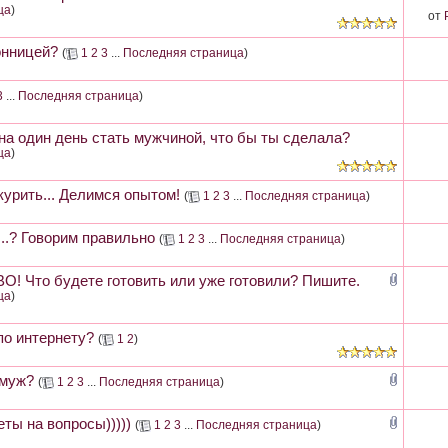
ца
)
от
онницей?
(
1
2
3
...
Последняя страница
)
3
...
Последняя страница
)
на один день стать мужчиной, что бы ты сделала?
ца
)
курить... Делимся опытом!
(
1
2
3
...
Последняя страница
)
...? Говорим правильно
(
1
2
3
...
Последняя страница
)
! Что будете готовить или уже готовили? Пишите.
ца
)
по интернету?
(
1
2
)
амуж?
(
1
2
3
...
Последняя страница
)
ты на вопросы)))))
(
1
2
3
...
Последняя страница
)