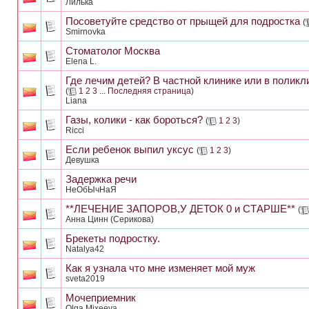
Лилька
Посоветуйте средство от прыщей для подростка
(
Smirnovka
Стоматолог Москва
Elena L.
Где лечим детей? В частной клинике или в поликл
(
1
2
3
...
Последняя страница
)
Liana
Газы, колики - как бороться?
(
1
2
3
)
Ricci
Если ребенок выпил уксус
(
1
2
3
)
Девушка
Задержка речи
HeOбЫчHaЯ
**ЛЕЧЕНИЕ ЗАПОРОВ,У ДЕТОК 0 и СТАРШЕ**
(
Анна Цинн (Серикова)
Брекеты подростку.
Natalya42
Как я узнала что мне изменяет мой муж
sveta2019
Мочеприемник
Olga Mixeeva