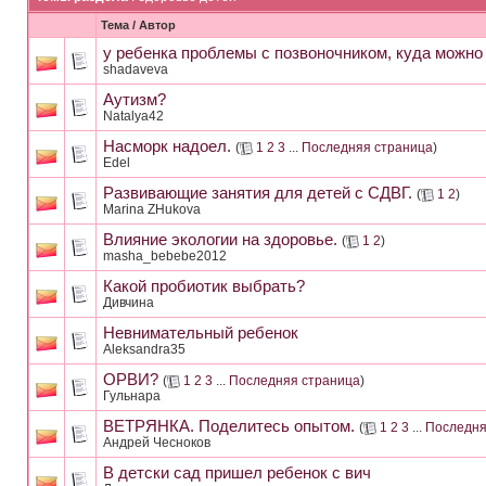
Тема
/
Автор
у ребенка проблемы с позвоночником, куда можно
shadaveva
Аутизм?
Natalya42
Насморк надоел.
(
1
2
3
...
Последняя страница
)
Edel
Развивающие занятия для детей с СДВГ.
(
1
2
)
Marina ZHukova
Влияние экологии на здоровье.
(
1
2
)
masha_bebebe2012
Какой пробиотик выбрать?
Дивчина
Невнимательный ребенок
Aleksandra35
ОРВИ?
(
1
2
3
...
Последняя страница
)
Гульнара
ВЕТРЯНКА. Поделитесь опытом.
(
1
2
3
...
Последня
Андрей Чесноков
В детски сад пришел ребенок с вич