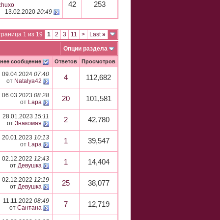
42
253
chuxo
13.02.2020
20:49
раница 1 из 19
1
2
3
11
>
Last
»
Опции раздела
нее сообщение
Ответов
Просмотров
09.04.2024
07:40
4
112,682
от
Natalya42
06.03.2023
08:28
20
101,581
от
Lapa
28.01.2023
15:11
2
42,780
от
Знакомая
20.01.2023
10:13
1
39,547
от
Lapa
02.12.2022
12:43
1
14,404
от
Девушка
02.12.2022
12:19
25
38,077
от
Девушка
11.11.2022
08:49
7
12,719
от
Сантана