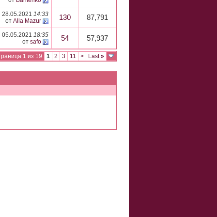
от
Banteriko
28.05.2021
14:33
130
87,791
от
Alla Mazur
05.05.2021
18:35
54
57,937
от
safo
раница 1 из 19
1
2
3
11
>
Last
»