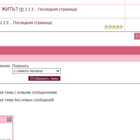
М ЖИТЬ?
(
1
2
3
...
Последняя страница
)
1
2
3
...
Последняя страница
)
Ст
жения
Показать
ая тема с новыми сообщениями
ая тема без новых сообщений