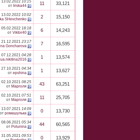
13.02.2022
10:15
11
33,121
от
Iriska44
13.02.2022
10:02
2
15,150
nka SHevchenko
05.02.2022
18:18
6
14,243
от
Viktor40
21.12.2021
23:17
7
16,595
ina Goncharova
07.12.2021
04:28
1
13,574
ua.nikitina2016
27.10.2021
04:34
1
13,627
от
epshina
02.10.2021
08:25
43
63,251
от
Марголя
02.10.2021
07:51
11
25,705
от
Марголя
13.07.2021
14:09
0
13,730
от
ромашулька
08.06.2021
05:34
44
60,565
от
Polunina
31.05.2021
09:53
0
13,929