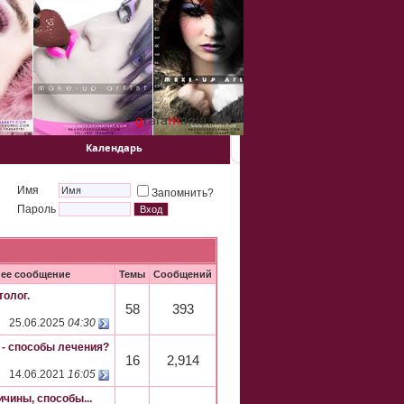
Календарь
Имя
Запомнить?
Пароль
ее сообщение
Темы
Сообщений
толог.
58
393
25.06.2025
04:30
 - способы лечения?
16
2,914
14.06.2021
16:05
чины, способы...