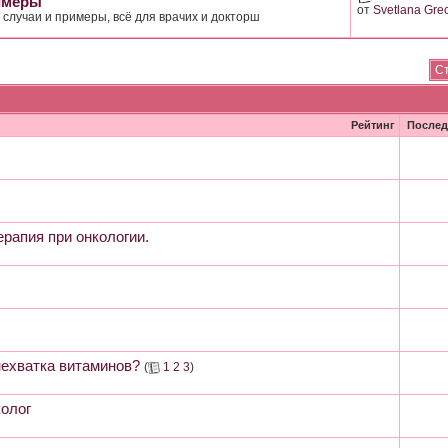
имеры
от
Svetlana Gre
случаи и примеры, всё для врачих и докторш
Ст
Рейтинг
Послед
ерапия при онкологии.
нехватка витаминов?
(
1
2
3
)
олог