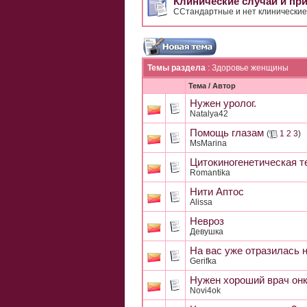
Клинические случаи и пр
ССтандартные и нет клинические 
Темы раздела
: Здоровье женщины
Тема
/
Автор
Нужен уролог.
Natalya42
Помощь глазам
(
1
2
3
)
MsMarina
Цитокиногенетическая т
Romantika
Нити Аптос
Alissa
Невроз
Девушка
На вас уже отразилась 
Gerifka
Нужен хороший врач онк
Novi4ok