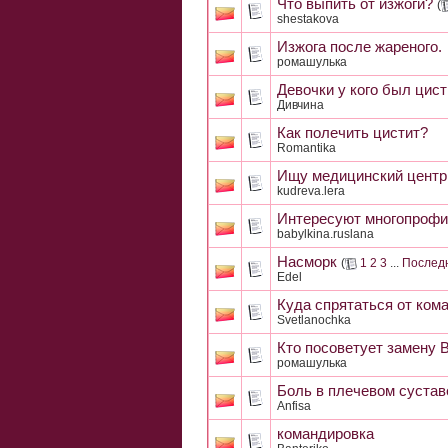
Что выпить от изжоги?
(
shestakova
Изжога после жареного.
ромашулька
Девочки у кого был цис
Дивчина
Как полечить цистит?
Romantika
Ищу медицинский центр 
kudreva.lera
Интересуют многопрофи
babylkina.ruslana
Насморк
(
1
2
3
...
Послед
Edel
Куда спрятаться от ком
Svetlanochka
Кто посоветует замену 
ромашулька
Боль в плечевом сустав
Anfisa
командировка