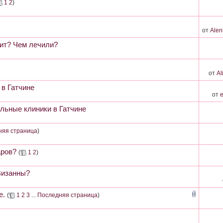
1
2
)
от
Ale
тит? Чем лечили?
от
Al
в Гатчине
от
e
льные клиники в Гатчине
няя страница
)
аров?
(
1
2
)
Визанны?
е.
(
1
2
3
...
Последняя страница
)