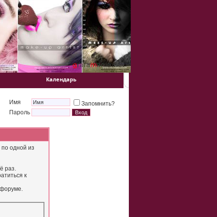
Календарь
Имя
Запомнить?
Пароль
 по одной из
ё раз.
атиться к
 форуме.