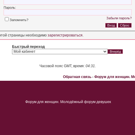
Пароль:
Забыли пароль?
Запомнить?
этой страницы необходимо
зарегистрироваться
.
Быстрый переход
Часовой пояс GMT, время:
04:31
.
Обратная связь
-
Форум для женщин. 
Форум для женщин. Молодёжный форум девушек