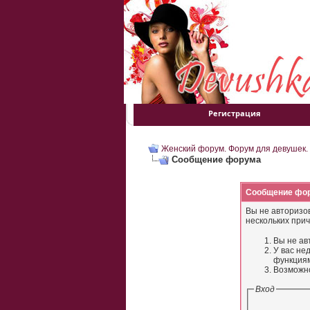
Регистрация
Женский форум. Форум для девушек.
Сообщение форума
Сообщение фо
Вы не авторизов
нескольких прич
Вы не ав
У вас не
функциям
Возможно
Вход