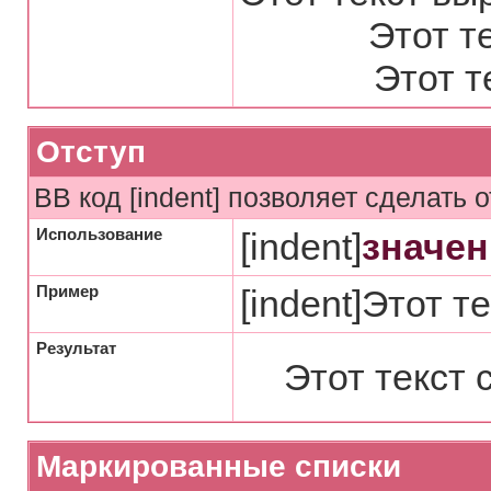
Этот т
Этот т
Отступ
BB код [indent] позволяет сделать о
Использование
[indent]
значен
Пример
[indent]Этот те
Результат
Этот текст 
Маркированные списки