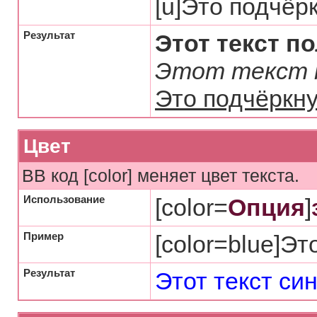
[u]Это подчёрк
Результат
Этот текст 
Этот текст н
Это подчёркну
Цвет
BB код [color] меняет цвет текста.
Использование
[color=
Опция
]
Пример
[color=blue]Это
Результат
Этот текст си