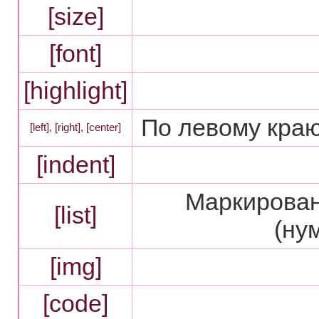
[size]
[font]
[highlight]
По левому краю
[left]
,
[right]
,
[center]
[indent]
Маркирован
[list]
(ну
[img]
[code]