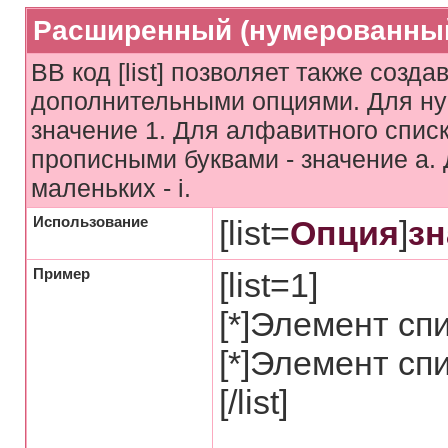
Расширенный (нумерованный
BB код [list] позволяет также созд
дополнительными опциями. Для ну
значение 1. Для алфавитного списк
прописными буквами - значение а. 
маленьких - i.
Использование
[list=
Опция
]
зн
Пример
[list=1]
[*]Элемент сп
[*]Элемент сп
[/list]