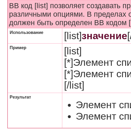
BB код [list] позволяет создавать 
различными опциями. В пределах 
должен быть определен BB кодом [*
Использование
[list]
значение
[
Пример
[list]
[*]Элемент сп
[*]Элемент сп
[/list]
Результат
Элемент сп
Элемент сп