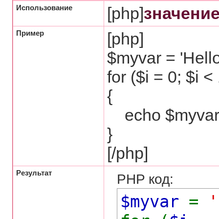
Использование
[php]
значени
Пример
[php]
$myvar = 'Hello
for ($
i = 0; $i <
{
echo $myvar .
}
[/php]
Результат
PHP код:
$myvar
=
'