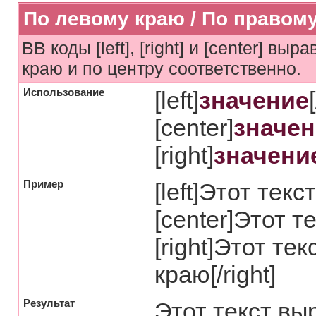
По левому краю / По правому
BB коды [left], [right] и [center] в
краю и по центру соответственно.
Использование
[left]
значение
[center]
значен
[right]
значени
Пример
[left]Этот тек
[center]Этот т
[right]Этот те
краю[/right]
Результат
Этот текст вы