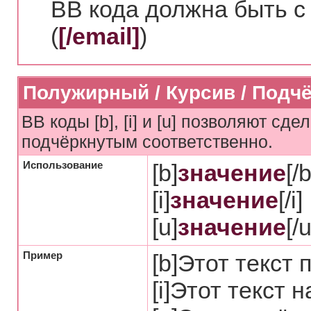
BB кода должна быть с
(
[/email]
)
Полужирный / Курсив / Подч
BB коды [b], [i] и [u] позволяют с
подчёркнутым соответственно.
Использование
[b]
значение
[/b
[i]
значение
[/i]
[u]
значение
[/u
Пример
[b]Этот текст 
[i]Этот текст 