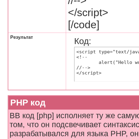
//-->
</script>
[/code]
Результат
Код:
<script type="text/java
<!--

	alert("Hello world!");

//-->

</script>
PHP код
BB код [php] исполняет ту же самую
том, что он подсвечивает синтаксис
разрабатывался для языка PHP, он