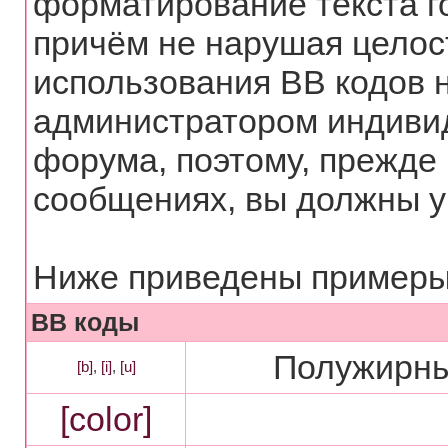
форматирование текста г
причём не нарушая целос
использования BB кодов 
администратором индиви
форума, поэтому, прежде
сообщениях, вы должны у
Ниже приведены примеры 
BB коды
Полужирный
[b]
,
[i]
,
[u]
[color]