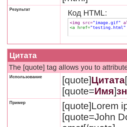
Результат
Код HTML:
<img src=
"image.gif"
 a
<a href=
"testing.html"
Цитата
The [quote] tag allows you to attribut
Использование
[quote]
Цитата
[quote=
Имя
]
з
Пример
[quote]Lorem ip
[quote=John Do