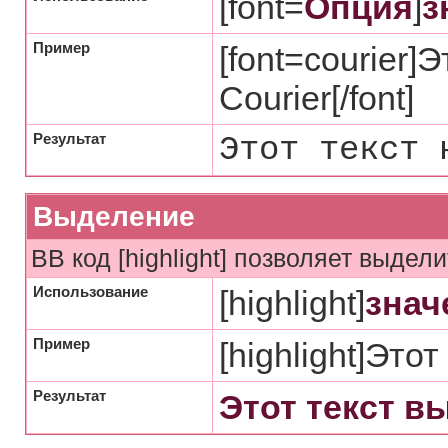
[font=
Опция
]
з
Пример
[font=courier
Courier[/font]
Результат
Этот текст 
Выделение
BB код [highlight] позволяет выдели
Использование
[highlight]
знач
Пример
[highlight]Этот
Результат
Этот текст в