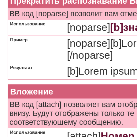
Прекратить распознавание B
BB код [noparse] позволит вам отм
Использование
[noparse]
[b]зн
Пример
[noparse][b]Lor
[/noparse]
Результат
[b]Lorem ipsum 
Вложение
BB код [attach] позволяет вам ото
внизу. Будут отображены только т
соответствующему сообщению.
Использование
[attach]
Номер