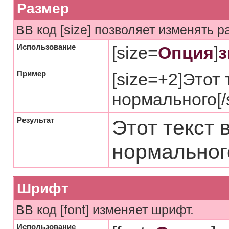
Размер
BB код [size] позволяет изменять 
Использование
[size=
Опция
]
з
Пример
[size=+2]Этот
нормального[/s
Результат
Этот текст 
нормальног
Шрифт
BB код [font] изменяет шрифт.
Использование