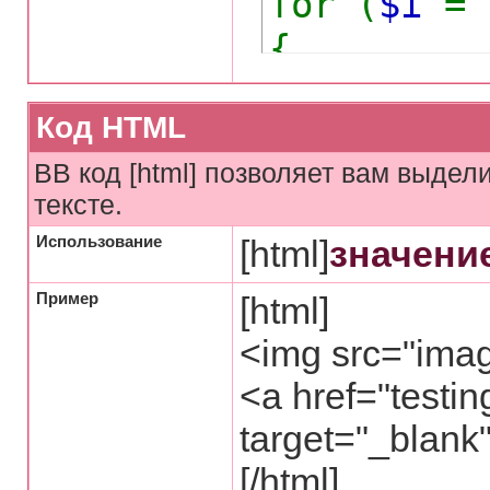
for (
$i
=
{
echo
Код HTML
}
BB код [html] позволяет вам выде
тексте.
Использование
[html]
значени
Пример
[html]
<img src="image
<a href="testin
target="_blank
[/html]