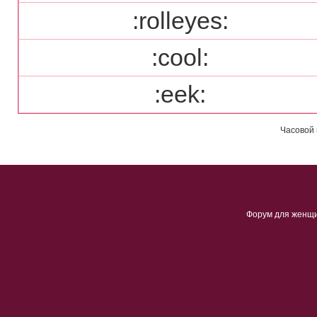
:rolleyes:
:cool:
:eek:
Часовой 
Форум для женщ