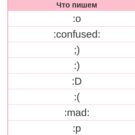
Что пишем
:o
:confused:
;)
:)
:D
:(
:mad:
:p