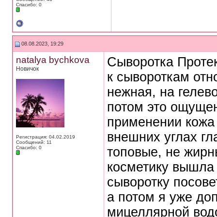
Спасибо: 0
08.08.2023, 19:29
natalya bychkova
Сыворотка Проте
Новичок
к сывороткам отн
нежная, на гелево
потом это ощущен
применении кожа 
внешних углах гла
Регистрация: 04.02.2019
Сообщений: 11
Спасибо: 0
топовые, не жирн
косметику вышла 
сыворотку посове
а потом я уже до
мицеллярной вод