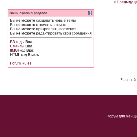
«
Предыдуща
Ваши права в разделе
Вы
не можете
создавать новые темы
Вы
не можете
отвечать в темах
Вы
не можете
прикреплять вложения
Вы
не можете
редактировать свои сообщения
BB коды
Вкл.
Смайлы
Вкл.
[IMG]
код
Вкл.
HTML код
Выкл.
Forum Rules
Часовой 
Форум для женщ