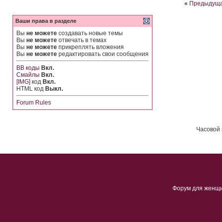
«
Предыдуща
Ваши права в разделе
Вы
не можете
создавать новые темы
Вы
не можете
отвечать в темах
Вы
не можете
прикреплять вложения
Вы
не можете
редактировать свои сообщения
BB коды
Вкл.
Смайлы
Вкл.
[IMG]
код
Вкл.
HTML код
Выкл.
Forum Rules
Часовой 
Форум для женщ