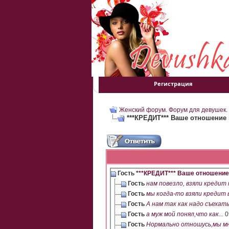
Регистрация
Женский форум. Форум для девушек.
***КРЕДИТ*** Ваше отношение к
Гость
***КРЕДИТ*** Ваше отношение к
Гость
нам повезло, взяли кредит н
Гость
мы когдa-то взяли крeдит в.
Гость
А нам так как надо съехать 
Гость
а муж мой понял,что как...
0
Гость
Нормально отношусь,мы мно