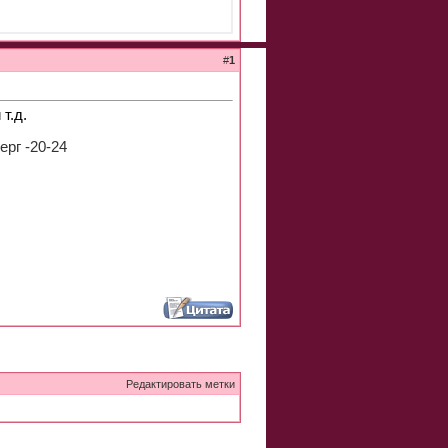
#
1
т.д.
ерг -20-24
Редактировать метки