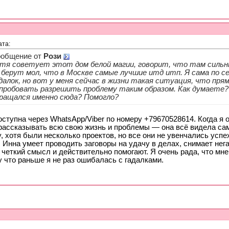
ата:
общение от
Рози
тя советует этот дом белой магии, говорит, что там силь
 берут мол, что в Москве самые лучшие итд итп. Я сама по се
далок, но вот у меня сейчас в жизни такая ситуация, что пря
пробовать разрешить проблему таким образом. Как думаете
ращался именно сюда? Помогло?
ступна через WhatsApp/Viber по номеру +79670528614. Когда я о
рассказывать всю свою жизнь и проблемы — она всё видела сама
, хотя были несколько проектов, но все они не увенчались усп
 Инна умеет проводить заговоры на удачу в делах, снимает нега
четкий смысл и действительно помогают. Я очень рада, что мн
 что раньше я не раз ошибалась с гадалками.