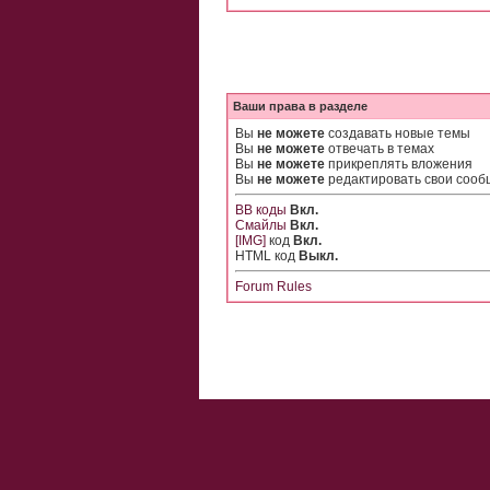
Ваши права в разделе
Вы
не можете
создавать новые темы
Вы
не можете
отвечать в темах
Вы
не можете
прикреплять вложения
Вы
не можете
редактировать свои соо
BB коды
Вкл.
Смайлы
Вкл.
[IMG]
код
Вкл.
HTML код
Выкл.
Forum Rules