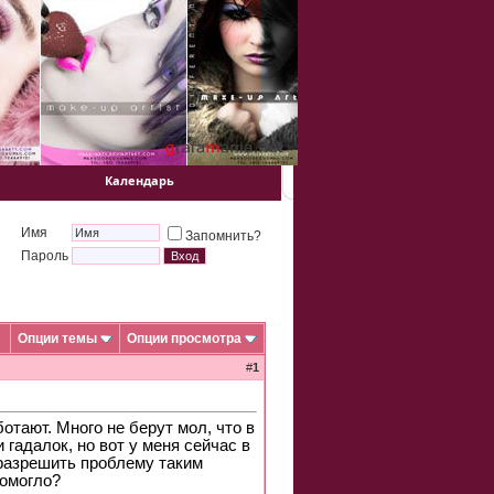
Календарь
Имя
Запомнить?
Пароль
Опции темы
Опции просмотра
#
1
ботают. Много не берут мол, что в
 гадалок, но вот у меня сейчас в
 разрешить проблему таким
Помогло?