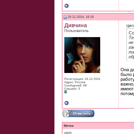
29.12.2024, 18:18
Дивчина
Цит
Пользователь
Со
Те
не
га
по
об
Она до
было 
работу
Регистрация: 24.12.2011
Адрес: Россия
важно.
Сообщений: 99
имеют 
Спасибо: 5
потому
Метки
нет