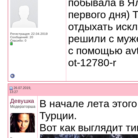
побывала в Ял
первого дня) 
отдыхать искл
Регистрация: 22.04.2019
решили с муж
Сообщений: 20
Спасибо: 0
с помощью avto
ot-12780-r
26.07.2019,
13:27
Девушка
В начале лета этого
Модераторша
Турции.
Вот как выглядит т