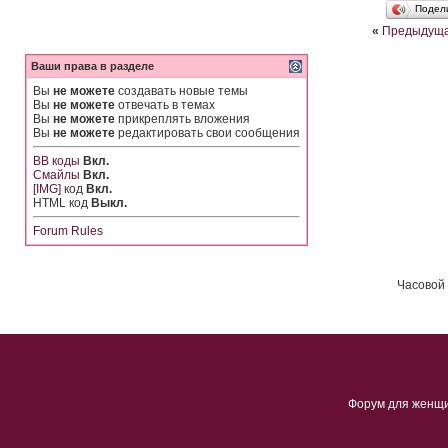
Подел
«
Предыдуща
Ваши права в разделе
Вы
не можете
создавать новые темы
Вы
не можете
отвечать в темах
Вы
не можете
прикреплять вложения
Вы
не можете
редактировать свои сообщения
BB коды
Вкл.
Смайлы
Вкл.
[IMG]
код
Вкл.
HTML код
Выкл.
Forum Rules
Часовой 
Форум для женщ