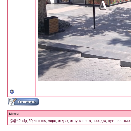
Метки
@@42adg
,
59jkmmms
,
море
,
отдых
,
отпуск
,
пляж
,
поездка
,
путешествие