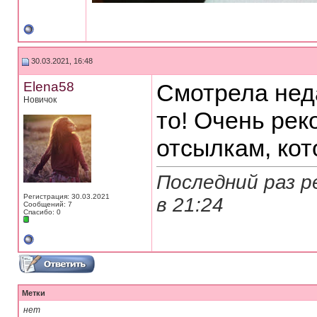
30.03.2021, 16:48
Elena58
Смотрела неда
Новичок
то! Очень рек
отсылкам, кот
Последний раз р
Регистрация: 30.03.2021
в
21:24
Сообщений: 7
Спасибо: 0
Метки
нет