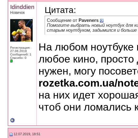
Idinddien
Цитата:
Новичок
Сообщение от
Paveners
Помогите выбрать новый ноутбук для ки
старым ноутбуком, задымился и больше н
На любом ноутбуке
Регистрация:
27.06.2019
Сообщений: 1
любое кино, просто
Спасибо: 0
нужен, могу посовет
rozetka.com.ua/not
на них идет хороша
чтоб они ломались к
12.07.2019, 18:51