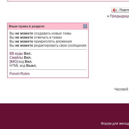
Подел
«
Предыдуща
Ваши права в разделе
Вы
не можете
создавать новые темы
Вы
не можете
отвечать в темах
Вы
не можете
прикреплять вложения
Вы
не можете
редактировать свои сообщения
BB коды
Вкл.
Смайлы
Вкл.
[IMG]
код
Вкл.
HTML код
Выкл.
Forum Rules
Часовой 
Форум для женщ