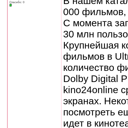
В нашем ката
Спасибо: 0
000 фильмов,
С момента зап
30 млн пользо
Крупнейшая к
фильмов в Ult
количество фи
Dolby Digital 
kino24online 
экранах. Нек
посмотреть е
идет в киноте