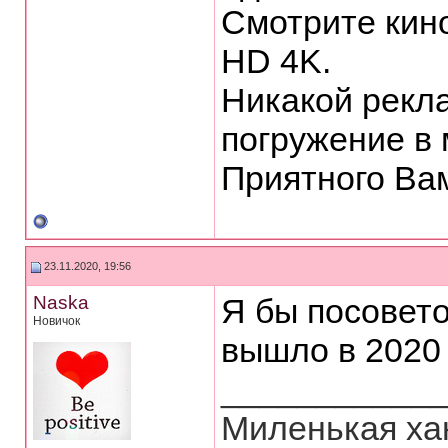
Смотрите кино
HD 4K.
Никакой рекл
погружение в 
Приятного Ва
23.11.2020, 19:56
Naska
Я бы посовето
Новичок
вышло в 2020 
___________
Миленькая ха