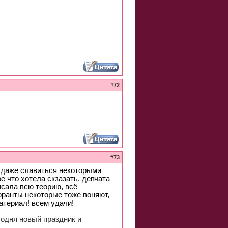
#
72
#
73
я даже славиться некоторыми
е что хотела скзазать, девчата
исала всю теорию, всё
доранты некоторые тоже воняют,
атериал! всем удачи!
егодня новый праздник и