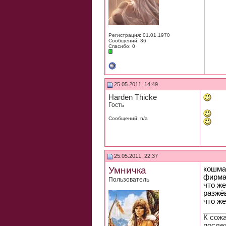
Регистрация: 01.01.1970
Сообщений: 36
Спасибо: 0
25.05.2011, 14:49
Harden Thicke
Гость
Сообщений: n/a
25.05.2011, 22:37
Умничка
кошма
фирмам
Пользователь
что же
разжёв
что ж
_____
К сожа
после