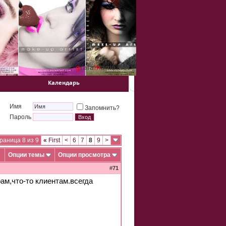
Календарь
Имя
Запомнить?
Пароль
раница 8 из 9
«
First
<
6
7
8
9
>
Опции темы
Опции просмотра
#
71
рам,что-то клиентам.всегда