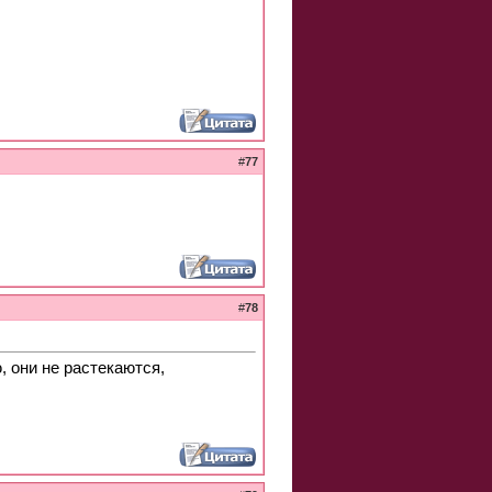
#
77
#
78
 они не растекаются,