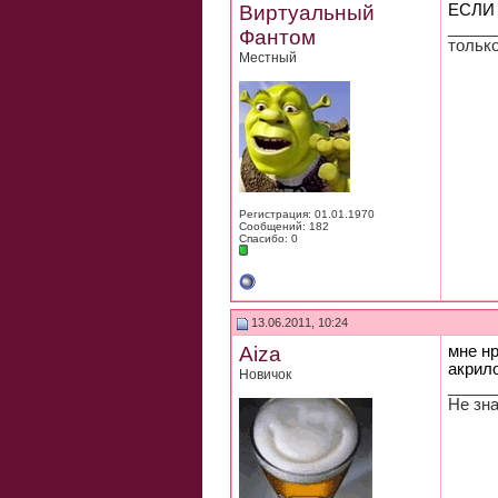
Виртуальный
ЕСЛИ
_____
Фантом
только
Местный
Регистрация: 01.01.1970
Сообщений: 182
Спасибо: 0
13.06.2011, 10:24
Аiza
мне нр
акрило
Новичок
_____
Не зн