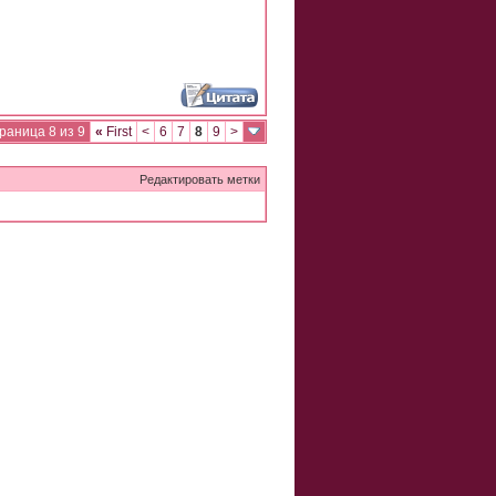
раница 8 из 9
«
First
<
6
7
8
9
>
Редактировать метки