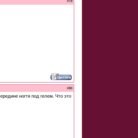
#
79
#
80
ередине ногтя под гелем. Что это