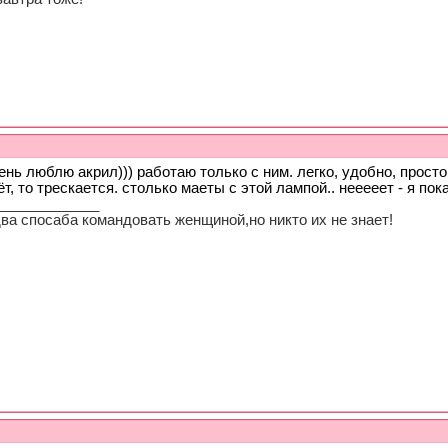
ень люблю акрил))) работаю только с ним. легко, удобно, просто.
ёт, то трескается. столько маеты с этой лампой.. нееееет - я пока 
_____________
ва спосаба командовать женщиной,но никто их не знает!