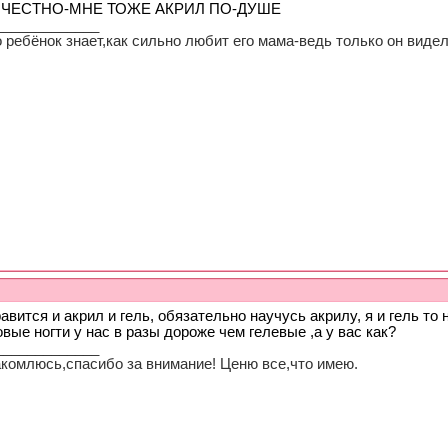
 ЧЕСТНО-МНЕ ТОЖЕ АКРИЛ ПО-ДУШЕ
_____________
 ребёнок знает,как сильно любит его мама-ведь только он видел
авится и акрил и гель, обязательно научусь акрилу, я и гель то
вые ногти у нас в разы дороже чем гелевые ,а у вас как?
_____________
акомлюсь,спасибо за внимание! Ценю все,что имею.