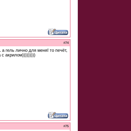
#
74
 а гель лично для меня! то печёт,
с акрилом)))))))))
#
75