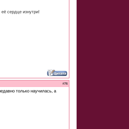
 её сердце изнутри!
#
76
 недавно только научилась, а