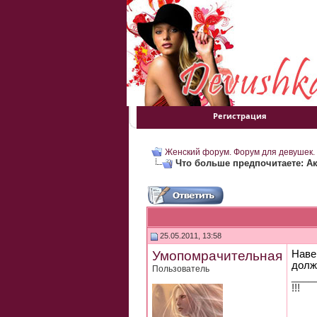
Регистрация
Женский форум. Форум для девушек.
Что больше предпочитаете: А
25.05.2011, 13:58
Умопомрачительная
Наве
долж
Пользователь
____
!!!