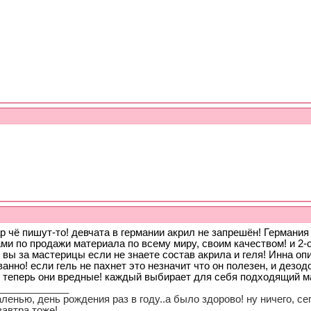
р чё пишут-то! девчата в германии акрил не запрешён! Германи
и по продажи материала по всему миру, своим качеством! и 2-о
 вы за мастерицы если не знаете состав акрила и геля! Инна оп
анно! если гель не пахнет это незначит что он полезен, и дезо
е теперь они вредные! каждый выбирает для себя подходящий м
_____________
ленью, день рождения раз в году..а было здорово! ну ничего, с
завтра тоже!