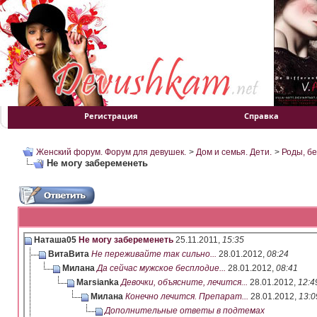
Регистрация
Справка
Женский форум. Форум для девушек.
>
Дом и семья. Дети.
>
Роды, б
Не могу забеременеть
Наташа05
Не могу забеременеть
25.11.2011,
15:35
ВитаВита
Не переживайте так сильно...
28.01.2012,
08:24
Милана
Да сейчас мужское бесплодие...
28.01.2012,
08:41
Marsianka
Девочки, объясните, лечится...
28.01.2012,
12:4
Милана
Конечно лечится. Препарат...
28.01.2012,
13:0
Дополнительные ответы в подтемах