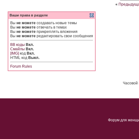
«
Предыдуща
Ваши права в разделе
Вы
не можете
создавать новые темы
Вы
не можете
отвечать в темах
Вы
не можете
прикреплять вложения
Вы
не можете
редактировать свои сообщения
BB коды
Вкл.
Смайлы
Вкл.
[IMG]
код
Вкл.
HTML код
Выкл.
Forum Rules
Часовой 
Форум для женщ