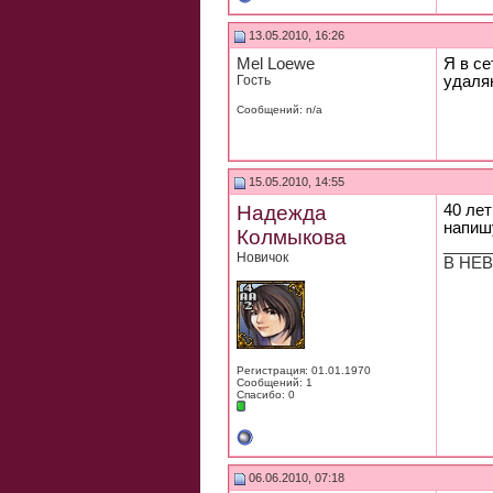
13.05.2010, 16:26
Mel Loewe
Я в се
Гость
удаляю
Сообщений: n/a
15.05.2010, 14:55
Надежда
40 лет
напиш
Колмыкова
_____
Новичок
В НЕВ
Регистрация: 01.01.1970
Сообщений: 1
Спасибо: 0
06.06.2010, 07:18