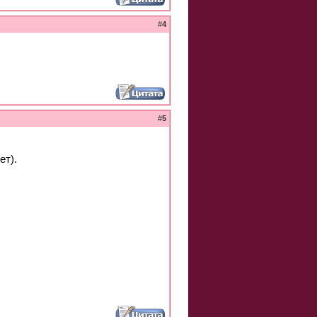
#
4
#
5
ет).