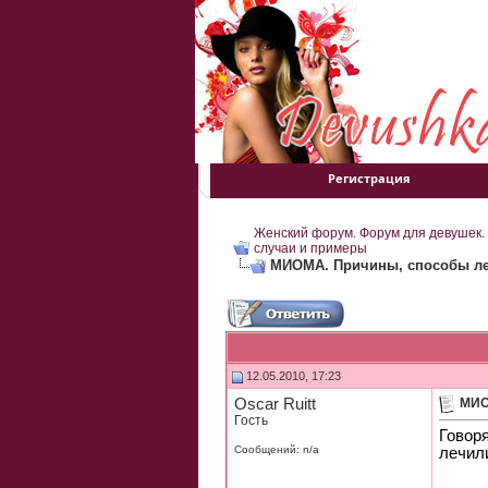
Регистрация
Женский форум. Форум для девушек.
случаи и примеры
МИОМА. Причины, способы ле
12.05.2010, 17:23
Oscar Ruitt
МИО
Гость
Говоря
Сообщений: n/a
лечил