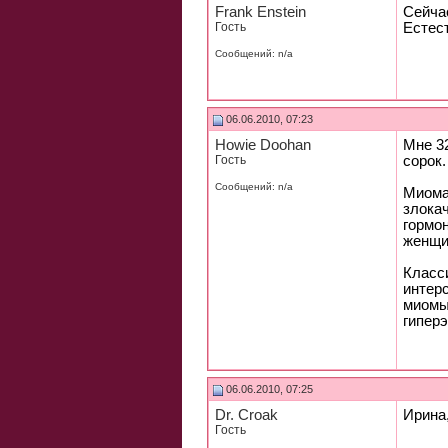
Frank Enstein
Сейчас
Гость
Естес
Сообщений: n/a
06.06.2010, 07:23
Howie Doohan
Мне 3
Гость
сорок.
Сообщений: n/a
Миома
злока
гормон
женщи
Класс
интер
миомы
гипер
06.06.2010, 07:25
Dr. Croak
Ирина,
Гость