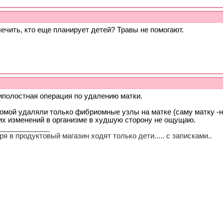
лечить, кто еще планирует детей? Травы не помогают.
иполостная операция по удалению матки.
омой удаляли только фибриомные узлы на матке (саму матку -н
их изменений в организме в худшую сторону не ощущаю.
_____________
ря в продуктовый магазин ходят только дети..... с записками..