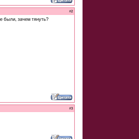
#
2
же были, зачем тянуть?
#
3