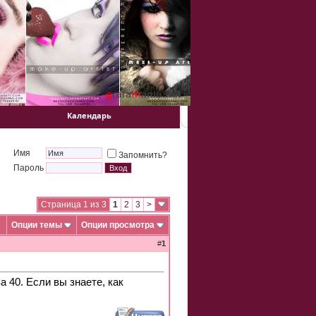
Календарь
Имя
Запомнить?
Пароль
Страница 1 из 3
1
2
3
>
Опции темы
Опции просмотра
#
1
 40. Если вы знаете, как