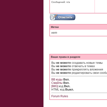
Сообщений: n/a
Метки
нет
Ваши права в разделе
Вы
не можете
создавать новые темы
Вы
не можете
отвечать в темах
Вы
не можете
прикреплять вложения
Вы
не можете
редактировать свои соо
BB коды
Вкл.
Смайлы
Вкл.
[IMG]
код
Вкл.
HTML код
Выкл.
Forum Rules