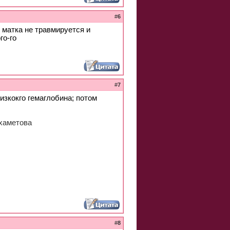
#
6
 матка не травмируется и
го-го
#
7
изкокго гемаглобина; потом
хаметова
#
8