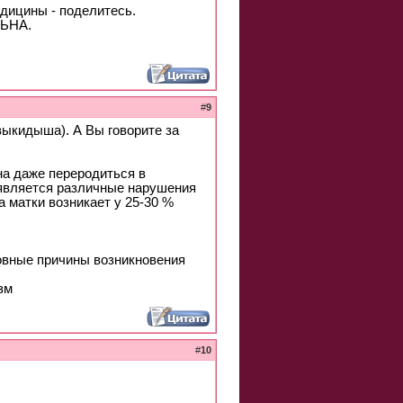
едицины - поделитесь.
ЛЬНА.
#
9
выкидыша). А Вы говорите за
на даже переродиться в
 является различные нарушения
 матки возникает у 25-30 %
овные причины возникновения
зм
#
10