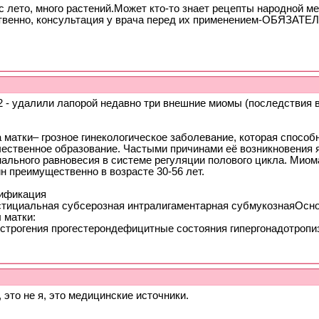
 лето, много растений.Может кто-то знает рецепты народной м
твенно, консультация у врача перед их применением-ОБЯЗАТЕ
2 - удалили лапорой недавно три внешние миомы (последствия 
 матки– грозное гинекологическое заболевание, которая способ
чественное образование. Частыми причинами её возникновения
ального равновесия в системе регуляции полового цикла. Миома
н преимущественно в возрасте 30-56 лет.
ификация
стициальная субсерозная интралигаментарная субмукознаяОсн
 матки:
эстрогения прогестерондефицитные состояния гипергонадотропи
 это не я, это медицинские источники.