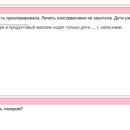
-ть прооперировала. Лечить консервативно не захотела. Дети у
_____________
ря в продуктовый магазин ходят только дети..... с записками..
а, лазером?