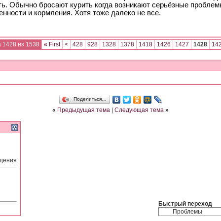
ть. Обычно бросают курить когда возникают серьёзные проблем
нности и кормления. Хотя тоже далеко не все.
 1428 из 1538
«
First
<
428
928
1328
1378
1418
1426
1427
1428
14
Поделиться…
«
Предыдущая тема
|
Следующая тема
»
бщения
Быстрый переход