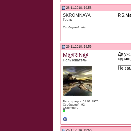
26.11.2010, 19:56
SKROMNAYA
P.S.Ма
Гость
Сообщений: n/a
26.11.2010, 19:56
M@RIN@
Да уж,
курящ
Пользователь
_____
Не за
Регистрация: 01.01.1970
Сообщений: 92
Спасибо: 0
26.11.2010, 19:58