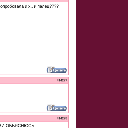
опробовала и х., и палец????
#
14277
#
14278
ВИ ОБЬЯСНЮСЬ-