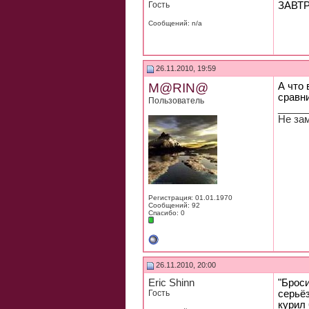
Гость
ЗАВТ
Сообщений: n/a
26.11.2010, 19:59
M@RIN@
А что 
сравн
Пользователь
_____
Не за
Регистрация: 01.01.1970
Сообщений: 92
Спасибо: 0
26.11.2010, 20:00
Eric Shinn
"Броси
Гость
серьёз
курил 