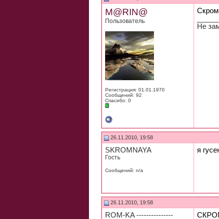
M@RIN@
Скромн
_____
Пользователь
Не за
Регистрация: 01.01.1970
Сообщений: 92
Спасибо: 0
26.11.2010, 19:58
SKROMNAYA
я гус
Гость
Сообщений: n/a
26.11.2010, 19:58
ROM-KA ---------------
СКРО