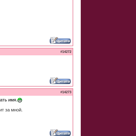
#
14272
#
14273
ать имя.
ит за мной.