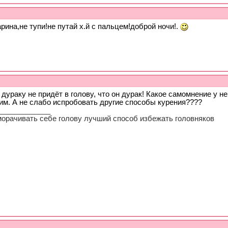
рина,не тупи!не путай х.й с пальцем!доброй ночи!.
 дураку не придёт в голову, что он дурак! Какое самомнение у н
им. А не слабо испробовать другие способы курения????
_____________
морачивать себе голову лучший способ избежать головняков