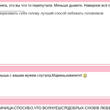
яга, это вы что то перепутали. Меньше дымите. Наверное всё п
_____________
морачивать себе голову лучший способ избежать головняков
еныша с вашим мужем спутала,Марина,извините!
МНИЦА:СПОСИБО,ЧТО ВОЛНУЕШСЯ!ДОБРЫХ-СНОВ!В ЛЮБ