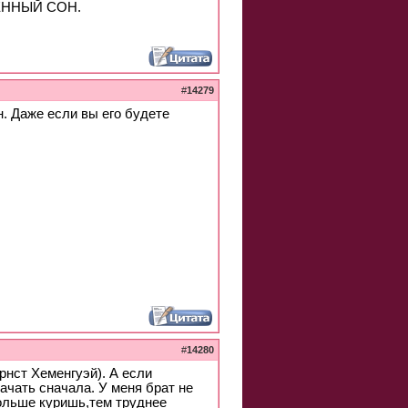
ЕННЫЙ СОН.
#
14279
. Даже если вы его будете
#
14280
рнст Хеменгуэй). А если
ачать сначала. У меня брат не
дольше куришь,тем труднее