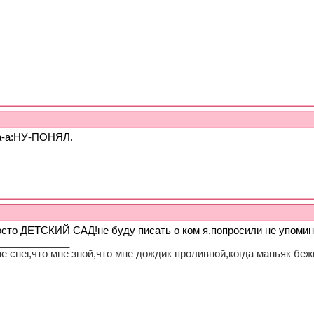
-а-а:НУ-ПОНЯЛ.
осто ДЕТСКИЙ САД!не буду писать о ком я,попросили не упомин
_____________
е снег,что мне зной,что мне дождик проливной,когда маньяк беж