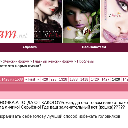
Справка
Пользователи
>
Женский форум
>
Главный женский форум
>
Проблемы
аете это норма жизни?
 1428 из 1538
«
First
<
428
928
1328
1378
1418
1426
1427
1428
14
ОЧКА:А ТОГДА ОТ КАКОГО?Роман, да оно то вам надо от каког
ла личико! Серьёзно! Где ваш замечательный кот (кошка)?????
_____________
морачивать себе голову лучший способ избежать головняков