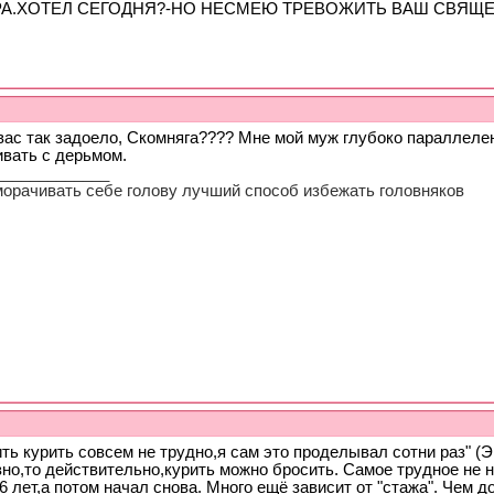
РА.ХОТЕЛ СЕГОДНЯ?-НО НЕСМЕЮ ТРЕВОЖИТЬ ВАШ СВЯЩ
вас так задоело, Скомняга???? Мне мой муж глубоко параллелен
ивать с дерьмом.
_____________
морачивать себе голову лучший способ избежать головняков
ть курить совсем не трудно,я сам это проделывал сотни раз" (Э
но,то действительно,курить можно бросить. Самое трудное не н
6 лет,а потом начал снова. Много ещё зависит от "стажа". Чем 