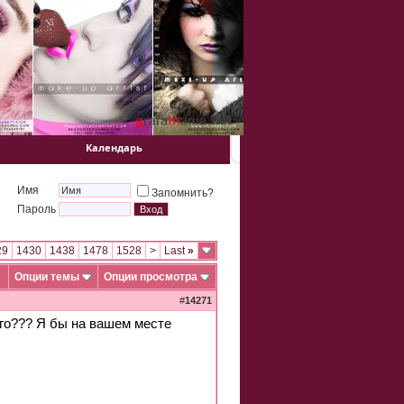
Календарь
Имя
Запомнить?
Пароль
29
1430
1438
1478
1528
>
Last
»
Опции темы
Опции просмотра
#
14271
о??? Я бы на вашем месте