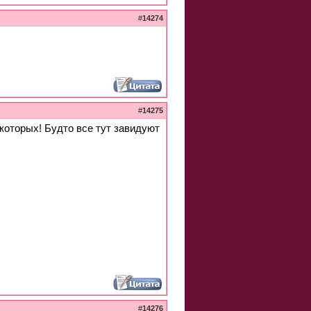
#
14274
#
14275
екоторых! Будто все тут завидуют
#
14276