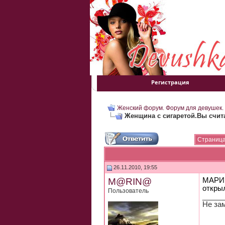
Регистрация
Женский форум. Форум для девушек.
Женщина с сигаретой.Вы счит
Страница
26.11.2010, 19:55
M@RIN@
МАРИН
откры
Пользователь
_____
Не за