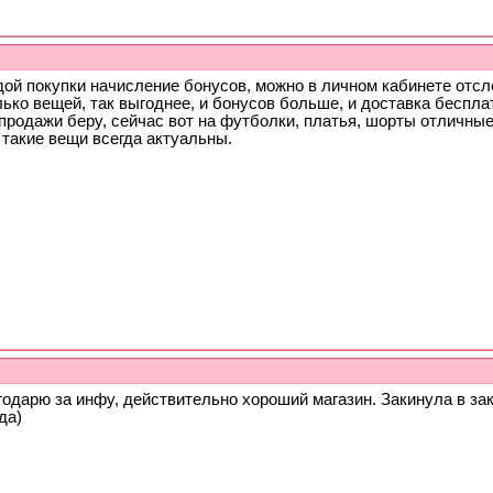
дой покупки начисление бонусов, можно в личном кабинете отсл
ько вещей, так выгоднее, и бонусов больше, и доставка бесплат
спродажи беру, сейчас вот на футболки, платья, шорты отличны
 такие вещи всегда актуальны.
одарю за инфу, действительно хороший магазин. Закинула в за
да)