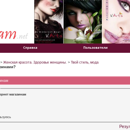
Справка
Пользователи
>
Женская красота. Здоровье женщины.
>
Твой стиль, мода
азинами?
зинам
ернет магазинам
ю
льзуюсь
Резу