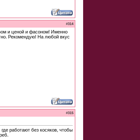
#
314
вом и ценой и фасоном! Именно
ратно. Рекомендую! На любой вкус
#
315
 где работают без косяков, чтобы
реб.