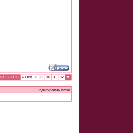
ца 32 из 32
«
First
<
22
30
31
32
Редактировать метки