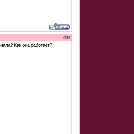
#
317
оняла? Как она работает?