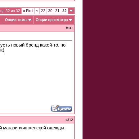
ца 32 из 32
«
First
<
22
30
31
32
Опции темы
Опции просмотра
#
311
усть новый бренд какой-то, но
к)
#
312
й магазинчик женской одежды.