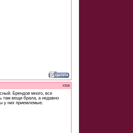
#
316
сный. Брендов много, все
ь там вещи брала, а недавно
ны у них приемлемые.