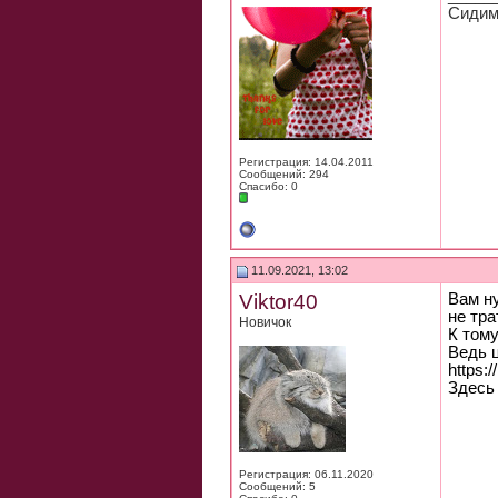
Сидим
Регистрация: 14.04.2011
Сообщений: 294
Спасибо: 0
11.09.2021, 13:02
Viktor40
Вам ну
не тра
Новичок
К тому
Ведь ц
httрs:
Здесь 
Регистрация: 06.11.2020
Сообщений: 5