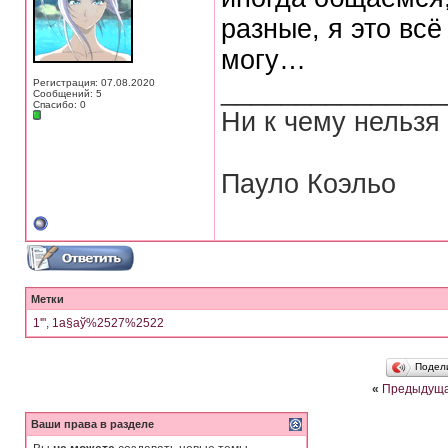
разные, я это всё
могу…
_______________
Регистрация: 07.08.2020
Сообщений: 5
Спасибо: 0
Ни к чему нельзя
Пауло Коэльо
Метки
1'"
,
1а§аў%2527%2522
Подел
«
Предыдуща
Ваши права в разделе