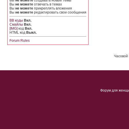
Вы
не можете
создавать новые темы
Вы
не можете
отвечать в темах
Вы
не можете
прикреплять вложения
Вы
не можете
редактировать свои сообщения
BB коды
Вкл.
Смайлы
Вкл.
[IMG]
код
Вкл.
HTML код
Выкл.
Forum Rules
Часовой 
Форум для женщ