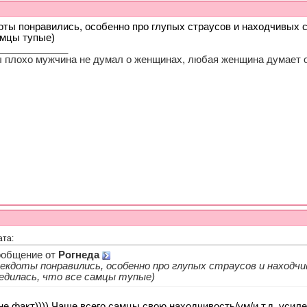
оты понравились, особенно про глупых страусов и находчивых с
амцы тупые)
_____________
ы плохо мужчина не думал о женщинах, любая женщина думает о
ата:
общение от
Рогнеда
екдоты понравились, особенно про глупых страусов и находч
едилась, что все самцы тупые)
не факт)))) Чаще всего самцы свою находчивость/ум/и т.д. усиле