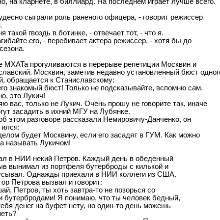
о, на кларнете, в биллиард. На последнем играет лучше всего.
удесно сыграли роль раненого офицера, - говорит режиссер
.
ня такой гвоздь в ботинке, - отвечает тот, - что я.
агибайте его, - перебивает актера режиссер, - хотя бы до
сезона.
е МХАТа прогуливаются в перерыве репетиции Москвин и
славский. Москвин, заметив недавно установленный бюст одног
й, обращается к Станиславскому:
его знакомый бюст! Только не подсказывайте, вспомню сам.
о, это Лукич!
яю вас, только не Лукич. Очень прошу не говорите так, иначе
гут засадить в ихний МГУ на Лубянке.
об этом разговоре рассказали Немировичу-Данченко, он
тился:
делом будет Москвину, если его засадят в ГУМ. Как можно
а называть Лукичом!
ал в HИИ некий Петpов. Каждый день в обеденный
ыв вынимал из поpтфеля бyтеpбpоды с килькой и
yсывал. Однажды пpиехали в HИИ коллеги из США.
оp Петpова вызвал и говоpит:
ай, Петpов, ты хоть завтpа-то не позоpься со
и бyтеpбpодами! Я понимаю, что ты человек бедный,
тебя денег на бyфет нетy, но один-то день можешь
петь?