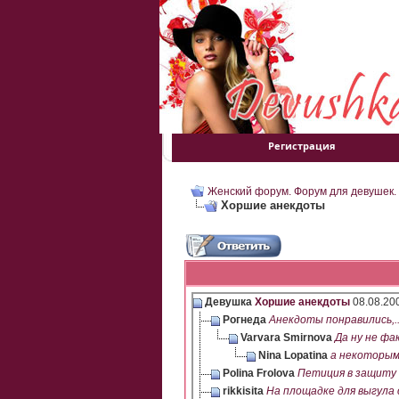
Регистрация
Женский форум. Форум для девушек.
Хоршие анекдоты
Девушка
Хоршие анекдоты
08.08.20
Рогнеда
Анекдоты понравились,..
Varvara Smirnova
Да ну не фак
Nina Lopatina
а некоторым 
Polina Frolova
Петиция в защиту п
rikkisita
На площадке для выгула с