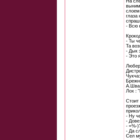
Hа сл
выним
слоем 
глаза
спpаши
- Всю 
Кpоко
- Ты ч
Та во
- Дык 
- Это 
Любер:
Дистро
Чукча:
Бpежне
А.Шва
Лох : 
Стоит 
проезж
прикол
- Hу ч
- Дове
- =%-)
- Да с
Сел му