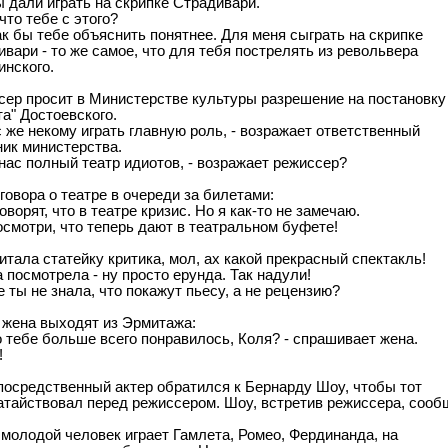
 дали играть на скрипке Страдивари.
 что тебе с этого?
ак бы тебе объяснить понятнее. Для меня сыграть на скрипке
вари - то же самое, что для тебя пострелять из револьвера
инского.
сер просит в Министерстве культуры разрешение на постановку
а" Достоевского.
с же некому играть главную роль, - возражает ответственный
ник министерства.
 нас полный театр идиотов, - возражает режиссер?
говора о театре в очереди за билетами:
говорят, что в театре кризис. Но я как-то не замечаю.
осмотри, что теперь дают в театральном буфете!
итала статейку критика, мол, ах какой прекрасный спектакль!
посмотрела - ну просто ерунда. Так надули!
е ты не знала, что покажут пьесу, а не рецензию?
 жена выходят из Эрмитажа:
о тебе больше всего понравилось, Коля? - спрашивает жена.
!
посредственный актер обратился к Бернарду Шоу, чтобы тот
атайствовал перед режиссером. Шоу, встретив режиссера, сооб
 молодой человек играет Гамлета, Ромео, Фердинанда, на