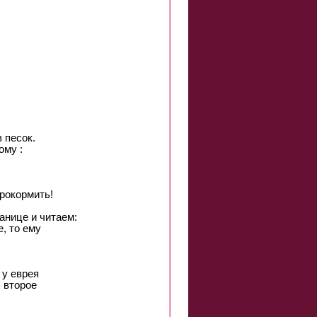
 песок.
ому :
прокормить!
анице и читаем:
, то ему
 у еврея
ь второе