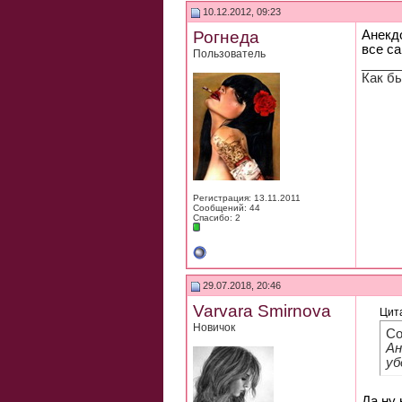
10.12.2012, 09:23
Рогнеда
Анекд
все с
Пользователь
_____
Как б
Регистрация: 13.11.2011
Сообщений: 44
Спасибо: 2
29.07.2018, 20:46
Varvara Smirnova
Цит
Новичок
Со
Ан
уб
Да ну 