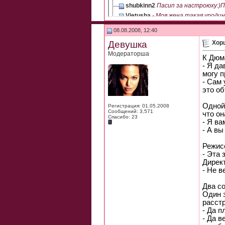
shubkinn2
Пасип за настроюху:)П
Vietusha
- Моя жена такая уродина!
Mari Est
Женская логика: я же теб
08.08.2008, 12:40
epddsns
Первый очень даже прико
Девушка
Хор
Модераторша
К Дюм
- Я да
могу п
- Сам 
это об
Одной
Регистрация: 01.05.2008
Сообщений: 3,571
что он
Спасибо: 23
- Я ва
- А вы
Режис
- Эта 
Дирек
- Не в
Два с
Один з
расстр
- Да п
- Да в