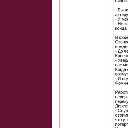
пианин
- Вы ч
актеру
- У ме
- Не з
конца 
В фой
Стани
вожде
- До ч
Конечн
- Увер
вас мо
Когда 
возму
- И по
Фомич
Работ
пеpеp
пеpек
Диpект
- Слyш
своим
что y 
потеp