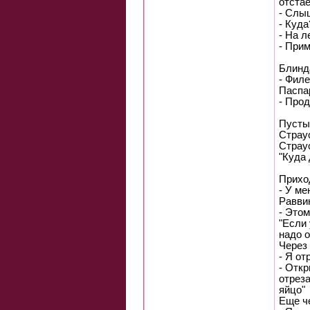
отстае
- Слыш
- Куда
- Hа л
- Прим
Блинда
- Филе
Паспа
- Прод
Пустын
Стpау
Стpаус
"Куда 
Приход
- У ме
Равви
- Это
"Если 
надо о
Через 
- Я от
- Откр
отреза
яйцо"
Еще че