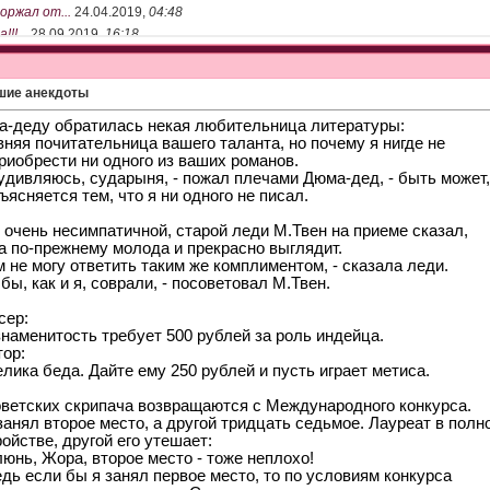
оржал от...
24.04.2019,
04:48
!!...
28.09.2019,
16:18
е уже...
30.09.2019,
12:38
льный,...
27.11.2020,
05:35
шие анекдоты
а-деду обратилась некая любительница литературы:
вняя почитательница вашего таланта, но почему я нигде не
риобрести ни одного из ваших романов.
удивляюсь, сударыня, - пожал плечами Дюма-дед, - быть может,
ъясняется тем, что я ни одного не писал.
 очень несимпатичной, старой леди М.Твен на приеме сказал,
а по-прежнему молода и прекрасно выглядит.
м не могу ответить таким же комплиментом, - сказала леди.
 бы, как и я, соврали, - посоветовал М.Твен.
сер:
знаменитость требует 500 рублей за роль индейца.
тор:
елика беда. Дайте ему 250 рублей и пусть играет метиса.
оветских скрипача возвращаются с Международного конкурса.
анял второе место, а другой тридцать седьмое. Лауреат в полн
ойстве, другой его утешает:
люнь, Жора, второе место - тоже неплохо!
едь если бы я занял первое место, то по условиям конкурса