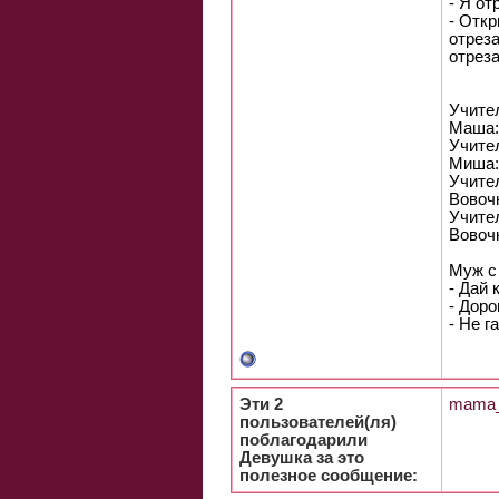
- Я от
- Откр
отреза
отреза
Учите
Маша: 
Учите
Миша: 
Учите
Вовочк
Учител
Вовоч
Муж с 
- Дай 
- Доpо
- Hе г
Эти 2
mama_
пользователей(ля)
поблагодарили
Девушка за это
полезное сообщение: