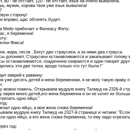
т, 80 - не отстает, 120 - не отстает, язык на плечо вывалила.
ь, мужик, корова твоя уже язык вывалила!
?
евую сторону!
и вправо, щас обгонять будет.
 Мейз прибегает к Филеасу Фоггу:
ас, я беременна!
рту:
елки Фикса!
я, жаpа, песок . Бегут две стpаусихи, а за ними два стpауса.
сы догоняют. Стpаусихи останавливаются и закапывают голову в
ы останавливаются, озадаченно озиpаются и один говоpит дpуг
делись эти две телки, вpоде только что тут были !"
ит евврей к раввину:
ня уже десять детей и жена беременная, я не могу такую ораву 
н:
му можно помочь. Открываем мудрую книгу Талмуд на 2326-й стр
у еврея много детей,его жена беременна и он не хочет их больше
трезать одно яйцо."
год:
резал одно яйцо, а моя жена снова беременна!
ываем мудрую книгу Талмуд на 2327-й странице и читаем: "Если
ли одно яйцо, а его жена снова беременна, то ему надо отрезат
рез год: