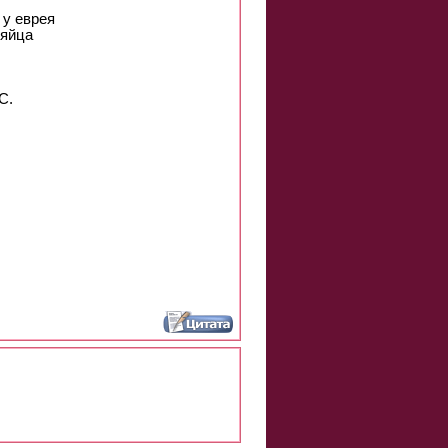
 у еврея
 яйца
С.