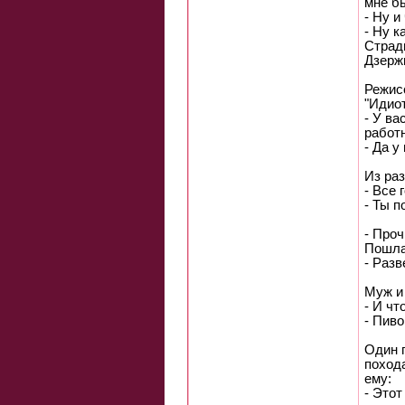
мне бы
- Ну и
- Ну к
Стради
Дзерж
Режис
"Идиот
- У ва
работ
- Да у
Из раз
- Все 
- Ты п
- Проч
Пошла 
- Разв
Муж и
- И чт
- Пиво
Один 
поход
ему:
- Этот