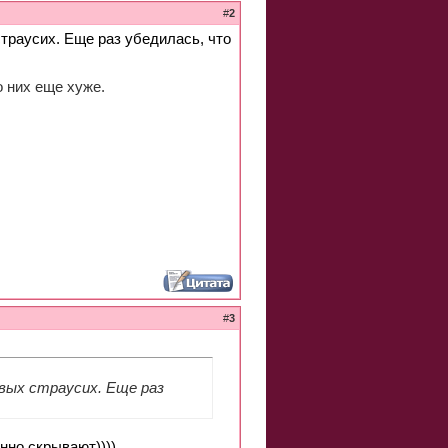
#
2
траусих. Еще раз убедилась, что
 них еще хуже.
#
3
ивых страусих. Еще раз
нно скрывают))))