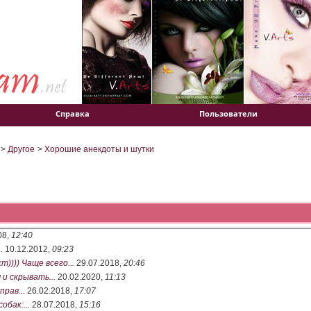
Справка
Пользователи
>
Другое
>
Хорошие анекдоты и шутки
08,
12:40
.
10.12.2012,
09:23
т)))) Чаще всего...
29.07.2018,
20:46
и скрывать...
20.02.2020,
11:13
рав...
26.02.2018,
17:07
обак:...
28.07.2018,
15:16