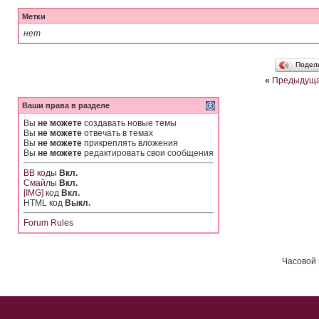
Метки
нет
Подел
«
Предыдуща
Ваши права в разделе
Вы
не можете
создавать новые темы
Вы
не можете
отвечать в темах
Вы
не можете
прикреплять вложения
Вы
не можете
редактировать свои сообщения
BB коды
Вкл.
Смайлы
Вкл.
[IMG]
код
Вкл.
HTML код
Выкл.
Forum Rules
Часовой 