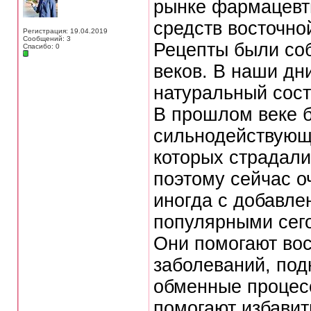
рынке фармацевт
средств восточно
Регистрация: 19.04.2019
Сообщений: 3
Рецепты были со
Спасибо: 0
веков. В наши дн
натуральный сост
В прошлом веке б
сильнодействующи
которых страдали
поэтому сейчас о
иногда с добавле
популярными сег
Они помогают вос
заболеваний, под
обменные процесс
помогают избавит