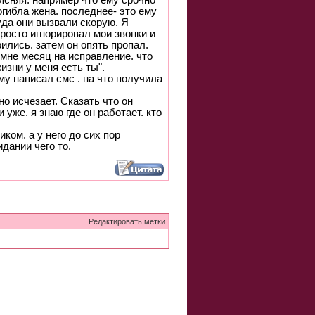
ъясняя. например что ему срочно
огибла жена. последнее- это ему
туда они вызвали скорую. Я
просто игнорировал мои звонки и
ились. затем он опять пропал.
 мне месяц на исправление. что
жизни у меня есть ты".
му написал смс . на что получила
но исчезает. Сказать что он
 уже. я знаю где он работает. кто
ком. а у него до сих пор
дании чего то.
Редактировать метки