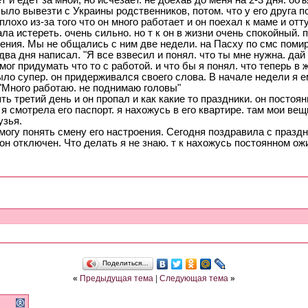
т и едет за мной, но исчезает. не доехав до меня на 2-3 дня. об
ыло вывезти с Украины родственников, потом. что у его друга п
плохо из-за того что он много работает и он поехал к маме и от
ла истереть. очень сильно. но т к он в жизни очень спокойный. 
ния. Мы не общались с ним две недели. на Пасху по смс помир
два дня написал. "Я все взвесил и понял. что ты мне нужна. дай
мог придумать что то с работой. и что бы я понял. что теперь в 
ло супер. он придерживался своего слова. В начале недели я е
 "Много работаю. не поднимаю головы"
ть третий день и он пропал и как какие то праздники. он постоян
 я смотрела его паспорт. я нахожусь в его квартире. там мои вещи
узья.
могу понять смену его настроения. Сегодня поздравила с праздни
н отключен. Что делать я не знаю. т к нахожусь постоянном ожи
Поделиться…
«
Предыдущая тема
|
Следующая тема
»