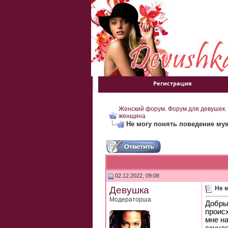
Регистрация
Женский форум. Форум для девушек.
женщина
Не могу понять поведение му
02.12.2022, 09:08
Девушка
Не 
Модераторша
Добрый
происх
мне на