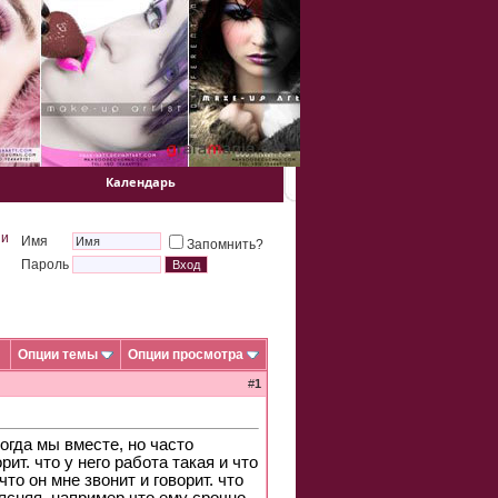
Календарь
 и
Имя
Запомнить?
Пароль
Опции темы
Опции просмотра
#
1
огда мы вместе, но часто
рит. что у него работа такая и что
о он мне звонит и говорит. что