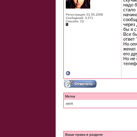
скучае
надо б
стало 
начина
Регистрация: 01.05.2008
Сообщений: 3,571
сообще
Спасибо: 23
через 
бы я с
Все бы
ответ
Но опя
женат.
его др
Но не 
телефо
Метки
нет
Ваши права в разделе