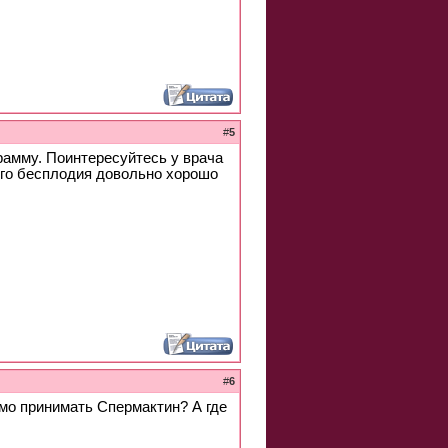
#
5
рамму. Поинтересуйтесь у врача
ого бесплодия довольно хорошо
#
6
мо принимать Спермактин? А где