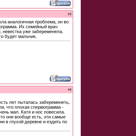
#
3
ыла аналогичная проблема, он во
мограмма. Их семейный врач
, невестка уже забеременела.
то будет мальчик.
#
4
есть лет пыталась забеременеть,
ли, что плохая спермограмма -
ень мал. Катя и нос повесила.
что они вообще есть, эти самые
и в глухой деревне и ездить по