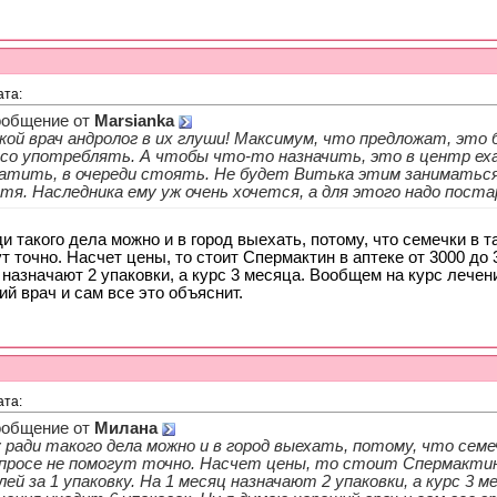
ата:
общение от
Marsianka
кой врач андролог в их глуши! Максимум, что предложат, это
со употреблять. А чтобы что-то назначить, это в центр еха
атить, в очереди стоять. Не будет Витька этим заниматься
тя. Наследника ему уж очень хочется, а для этого надо пост
и такого дела можно и в город выехать, потому, что семечки в 
т точно. Насчет цены, то стоит Спермактин в аптеке от 3000 до 
назначают 2 упаковки, а курс 3 месяца. Вообщем на курс лечен
й врач и сам все это объяснит.
ата:
общение от
Милана
 ради такого дела можно и в город выехать, потому, что се
просе не помогут точно. Насчет цены, то стоит Спермактин 
лей за 1 упаковку. На 1 месяц назначают 2 упаковки, а курс 3 