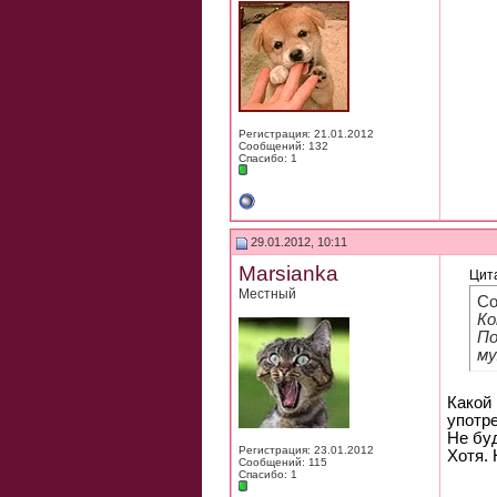
Регистрация: 21.01.2012
Сообщений: 132
Спасибо: 1
29.01.2012, 10:11
Marsianka
Цит
Местный
Со
Ко
По
му
Какой 
употре
Не бу
Регистрация: 23.01.2012
Хотя. 
Сообщений: 115
Спасибо: 1