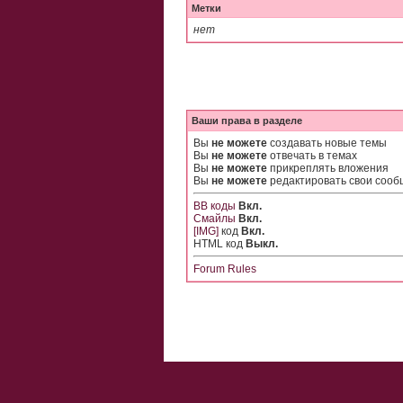
Метки
нет
Ваши права в разделе
Вы
не можете
создавать новые темы
Вы
не можете
отвечать в темах
Вы
не можете
прикреплять вложения
Вы
не можете
редактировать свои соо
BB коды
Вкл.
Смайлы
Вкл.
[IMG]
код
Вкл.
HTML код
Выкл.
Forum Rules