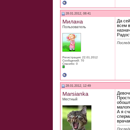
28.01.2012, 08:41
Милана
Да сей
всем в
Пользователь
назнач
Радост
Послед
Регистрация: 22.01.2012
Сообщений: 70
Спасибо: 0
28.01.2012, 12:49
Marsianka
Девоч
Прост
Местный
обошла
малоп
А я сч
сперм
врача
Последн