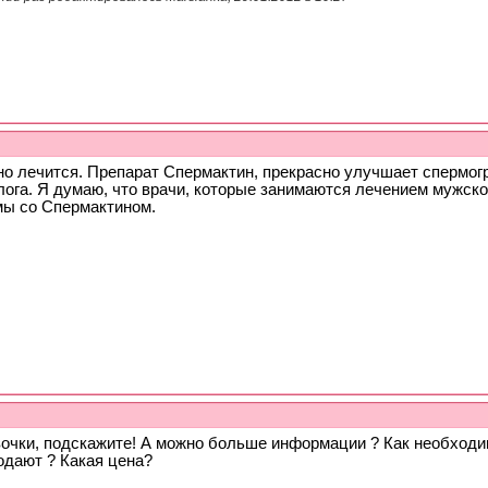
но лечится. Препарат Спермактин, прекрасно улучшает спермог
лога. Я думаю, что врачи, которые занимаются лечением мужск
мы со Спермактином.
вочки, подскажите! А можно больше информации ? Как необходи
одают ? Какая цена?