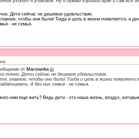
чения уходит 6 упаковок. Ну я думаю хороший врач и сам все 
чно. Дети сейчас не дешевое удовльствие.
главное, чтобы они были! Тогда и цель в жизни появляется, и де
мья - не семья.
ата:
общение от
Marsianka
о точно. Дети сейчас не дешевое удовльствие.
тя, главное, чтобы они были! Тогда и цель в жизни появляется
рабатывать. А без них семья - не семья.
кого нам еще жить? Ведь дети - это наша жизнь, воздух, котор