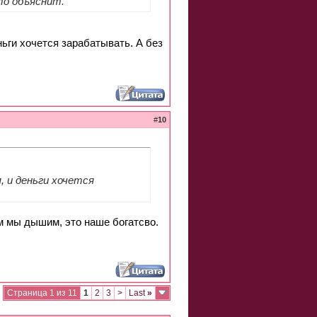
это объяснит.
ньги хочется зарабатывать. А без
#
10
, и деньги хочется
ым мы дышим, это наше богатсво.
Страница 1 из 11
1
2
3
>
Last
»