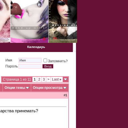
Календарь
Имя
Запомнить?
Пароль
Страница 1 из 11
1
2
3
>
Last
»
Опции темы
Опции просмотра
#
1
карства принемать?