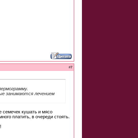
#
7
пермограмму.
рые занимаются лечением
е семечек кушать и мясо
много платить, в очереди стоять.
!