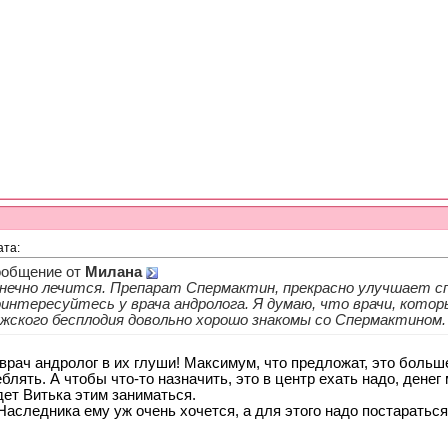
ата:
общение от
Милана
нечно лечится. Препарат Спермактин, прекрасно улучшает с
интересуйтесь у врача андролога. Я думаю, что врачи, кото
жского бесплодия довольно хорошо знакомы со Спермактином.
врач андролог в их глуши! Максимум, что предложат, это больш
блять. А чтобы что-то назначить, это в центр ехать надо, денег 
дет Витька этим заниматься.
Наследника ему уж очень хочется, а для этого надо постараться