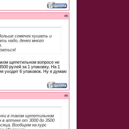
#
8
 больше семечек кушать и
ть надо, денег много
.
араться!
таком щепетильном вопросе не
3500 рулей за 1 упаковку. На 1
ия уходит 6 упаковок. Ну я думаю
#
9
мечки в таком щепетильном
в аптеке от 3000 до 3500
месяца. Вообщем на курс