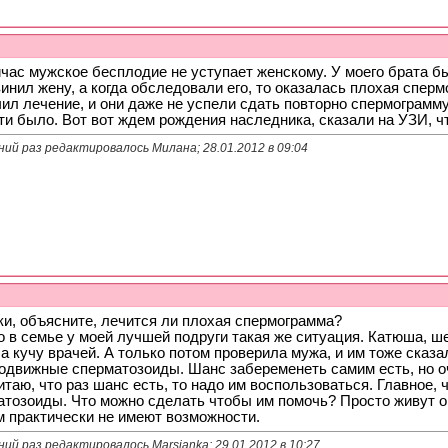
час мужское бесплодие не уступает женскому. У моего брата б
инил жену, а когда обследовали его, то оказалась плохая спер
ил лечение, и они даже не успели сдать повторно спермограмму
и было. Вот вот ждем рождения наследника, сказали на УЗИ, ч
ний раз редактировалось Милана; 28.01.2012 в
09:04
ки, объясните, лечится ли плохая спермограмма?
о в семье у моей лучшей подруги такая же ситуация. Катюша, ш
 кучу врачей. А только потом проверила мужа, и им тоже сказа
одвижные сперматозоиды. Шанс забеременеть самим есть, но оч
итаю, что раз шанс есть, то надо им воспользоваться. Главное, 
атозоиды. Что можно сделать чтобы им помочь? Просто живут он
м практически не имеют возможности.
ий раз редактировалось Marsianka; 29.01.2012 в
10:27