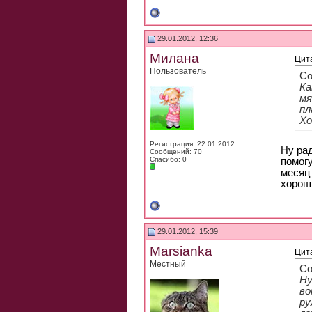
29.01.2012, 12:36
Милана
Цит
Пользователь
Со
Ка
мя
пл
Хо
Регистрация: 22.01.2012
Ну рад
Сообщений: 70
Спасибо: 0
помогу
месяц 
хороши
29.01.2012, 15:39
Marsianka
Цит
Местный
Со
Ну
во
ру