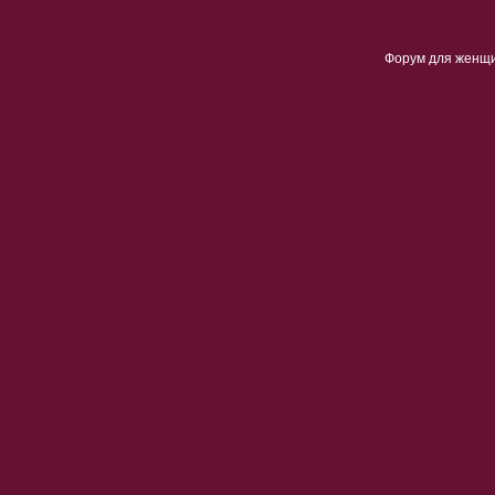
Форум для женщ