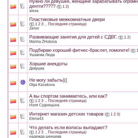
Нужно ли девушке, женщине зарабатывать огром
дентги?????
(
1
2
)
alexa
Пластиковые межкомнатные двери
(
1
2
3
...
Последняя страница
)
Zeron
Развивающие занятия для детей с СДВГ.
(
1
2
)
Marina ZHukova
Подбираю хороший фитнес-браслет, помогите!
(
Ушакова Люда
Хоршие анекдоты
Девушка
Не могу забыть(((
Olga Kazakova
А вы спортом занимаетесь, или как?
(
1
2
3
...
Последняя страница
)
Нэля Судницына
Интернет магазин детских товаров
(
1
2
3
)
Elena43
Что делать если волосы выпадают?
(
1
2
3
...
Последняя страница
)
надежда шенцева