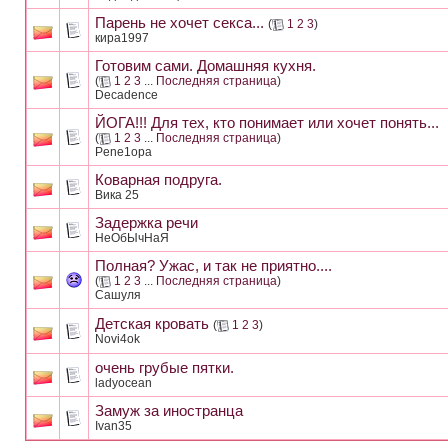
Парень не хочет секса...
(
1
2
3
)
кира1997
Готовим сами. Домашняя кухня.
(
1
2
3
...
Последняя страница
)
Decadence
ЙОГА!!! Для тех, кто понимает или хочет понять...
(
1
2
3
...
Последняя страница
)
Pene1opa
Коварная подруга.
Вика 25
Задержка речи
HeOбЫчHaЯ
Полная? Ужас, и так не приятно....
(
1
2
3
...
Последняя страница
)
Сашуля
Детская кровать
(
1
2
3
)
Novi4ok
очень грубые пятки.
ladyocean
Замуж за иностранца
Ivan35