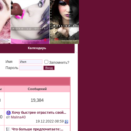
Календарь
Имя
Запомнить?
Пароль
ы
Сообщений
8
19,384
Хочу быстрее отрастить свой...
40
от
Malina40
19.12.2022
08:59
Что больше предпочитаете:...