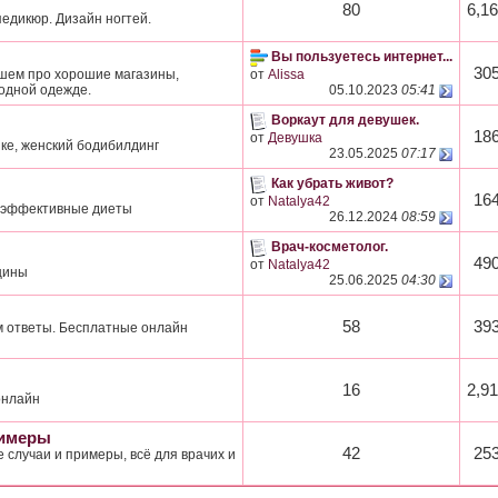
80
6,1
едикюр. Дизайн ногтей.
Вы пользуетесь интернет...
30
ишем про хорошие магазины,
от
Alissa
одной одежде.
05.10.2023
05:41
Воркаут для девушек.
18
от
Девушка
ке, женский бодибилдинг
23.05.2025
07:17
Как убрать живот?
16
от
Natalya42
, эффективные диеты
26.12.2024
08:59
Врач-косметолог.
49
от
Natalya42
щины
25.06.2025
04:30
58
39
м ответы. Бесплатные онлайн
16
2,9
онлайн
римеры
42
25
 случаи и примеры, всё для врачих и