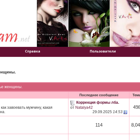
Справка
Пользователи
енщины.
вье женщины.
Последнее сообщение
Тем
Коррекция формы лба.
49
как завоевать мужчину, какая
от
Natalya42
на.
29.09.2025
14:53
114
8,0