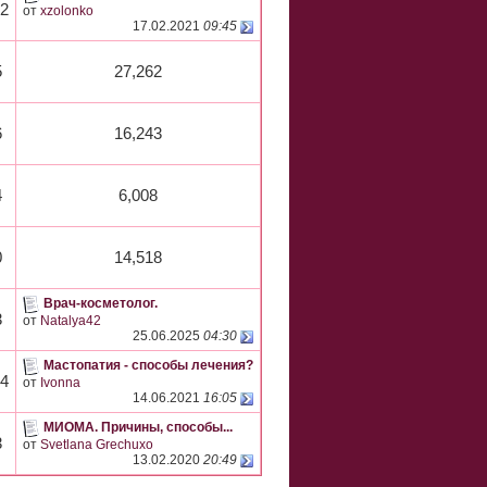
62
от
xzolonko
17.02.2021
09:45
5
27,262
6
16,243
4
6,008
0
14,518
Врач-косметолог.
3
от
Natalya42
25.06.2025
04:30
Мастопатия - способы лечения?
14
от
Ivonna
14.06.2021
16:05
МИОМА. Причины, способы...
3
от
Svetlana Grechuxo
13.02.2020
20:49