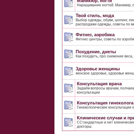
Маникюр, ногти
Наращивание ногтей. Маникюр, п
Твой стиль, мода
Выбор одежды, обуви, шопинг, п
распродажи одежды, советы по м
Фитнес, аэробика
Фитнес центры, советы по аэроби
Похудение, диеты
Как похудеть, про снижение веса
Здоровье женщины
женское здоровье, здоровье жен
Консультация врача
Задаём вопросы врачам, полчае
консультации
Консультация гинеколога
Гинекологические консультации 
Клинические случаи и п
ССтандартные и нет клинические
докторш