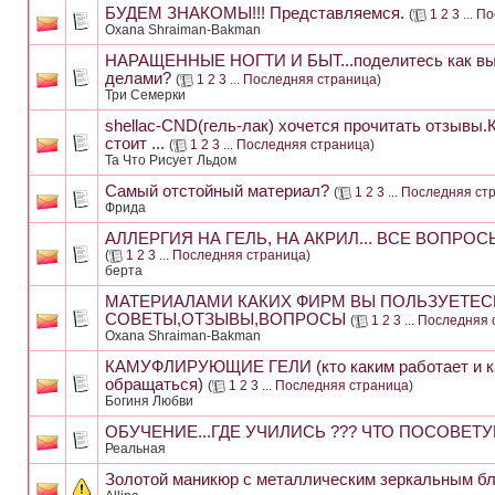
БУДЕМ ЗНАКОМЫ!!! Представляемся.
(
1
2
3
...
По
Oxana Shraiman-Bakman
НАРАЩЕННЫЕ НОГТИ И БЫТ...поделитесь как вы
делами?
(
1
2
3
...
Последняя страница
)
Три Семерки
shellac-CND(гель-лак) хочется прочитать отзывы.
стоит ...
(
1
2
3
...
Последняя страница
)
Та Что Рисует Льдом
Самый отстойный материал?
(
1
2
3
...
Последняя ст
Фрида
АЛЛЕРГИЯ НА ГЕЛЬ, НА АКРИЛ... ВСЕ ВОПРОСЫ
(
1
2
3
...
Последняя страница
)
берта
МАТЕРИАЛАМИ КАКИХ ФИРМ ВЫ ПОЛЬЗУЕТЕС
СОВЕТЫ,ОТЗЫВЫ,ВОПРОСЫ
(
1
2
3
...
Последняя 
Oxana Shraiman-Bakman
КАМУФЛИРУЮЩИЕ ГЕЛИ (кто каким работает и ка
обращаться)
(
1
2
3
...
Последняя страница
)
Богиня Любви
ОБУЧЕНИЕ...ГДЕ УЧИЛИСЬ ??? ЧТО ПОСОВЕТУ
Реальная
Золотой маникюр с металлическим зеркальным б