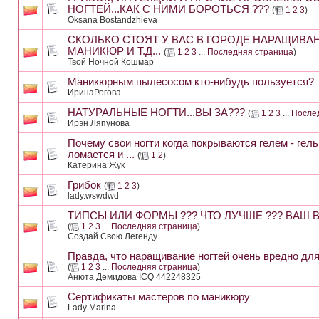
НОГТЕЙ...КАК С НИМИ БОРОТЬСЯ ???
(
1
2
3
)
Oksana Bostandzhieva
СКОЛЬКО СТОЯТ У ВАС В ГОРОДЕ НАРАЩИВАН
МАНИКЮР И Т.Д...
(
1
2
3
...
Последняя страница
)
Твой Ночной Кошмар
Маникюрным пылесосом кто-нибудь пользуется?
ИринаРогова
НАТУРАЛЬНЫЕ НОГТИ...ВЫ ЗА???
(
1
2
3
...
После
Ирэн Ляпунова
Почему свои ногти когда покрываются гелем - гель
ломается и ...
(
1
2
)
Катерина Жук
Грибок
(
1
2
3
)
lady.wswdwd
ТИПСЫ ИЛИ ФОРМЫ ??? ЧТО ЛУЧШЕ ??? ВАШ В
(
1
2
3
...
Последняя страница
)
Создай Свою Легенду
Правда, что наращивание ногтей очень вредно дл
(
1
2
3
...
Последняя страница
)
Анюта Демидова ICQ 442248325
Сертификаты мастеров по маникюру
Lady Marina