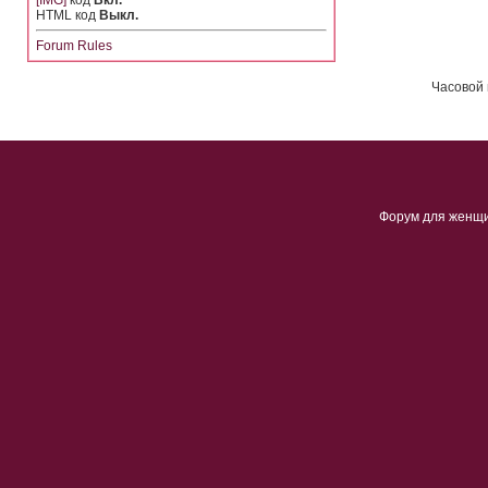
[IMG]
код
Вкл.
HTML код
Выкл.
Forum Rules
Часовой 
Форум для женщ