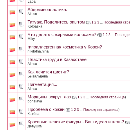
Lapa
Абдоминопластика.
Alissa
Татуаж. Поделитесь опытом
(
1
2
3
...
Последняя стр
Kolbaska
Что делать с жирными волосами?
(
1
2
3
...
Последн
Miky
гипоаллергенная косметика у Кореи?
nikilofna.nina
Пластика груди в Казахстане.
Alissa
Как лечится цистит?
Бывальцева
Пигментация...
Alissa
Морщины вокруг глаз
(
1
2
3
...
Последняя страница
)
borislava
Проблема с кожей
(
1
2
3
...
Последняя страница
)
Катёна
Красивые женские фигуры - Ваш идеал и цель?
(
Девушка