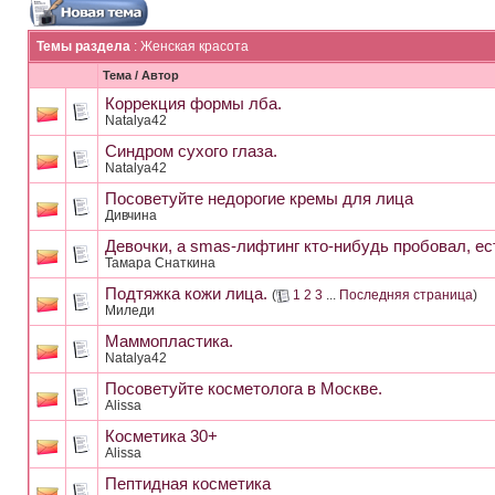
Темы раздела
: Женская красота
Тема
/
Автор
Коррекция формы лба.
Natalya42
Синдром сухого глаза.
Natalya42
Посоветуйте недорогие кремы для лица
Дивчина
Девочки, а smas-лифтинг кто-нибудь пробовал, е
Тамара Снаткина
Подтяжка кожи лица.
(
1
2
3
...
Последняя страница
)
Миледи
Маммопластика.
Natalya42
Посоветуйте косметолога в Москве.
Alissa
Косметика 30+
Alissa
Пептидная косметика