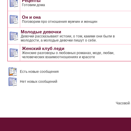
Рецепты
Готовим дома
Он и она
Поговорим про отношения мужчин и женщин
Молодые девочки
Девочки рассказывают истоии, о том, какими они были в
молодости, а молодые девочки пишут о себе.
Женский клуб леди
Женские разговоры о любовных романах, моде, любви,
человеческих взаимоотношениях и красоте
Есть новые сообщения
Нет новых сообщений
Часовой 