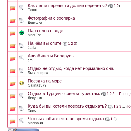
Как легче перенести долгие перелеты?
(
1
2
)
Тюшка
Фотографии с зоопарка
Девушка
Пара слов о воде
Mari Est
На чём вы спите
(
1
2
3
)
Jalila
Авиабилеты Беларусь
tim
Отдых не отдых, когда нет нормально сна.
Бывальцева
Поездка на море
Galina1579
Отдых в Турции - советы туристам.
(
1
2
3
...
Послед
Девушка
Куда бы вы хотели поехать отдыхать?
(
1
2
3
...
По
Хино
Что вы любите есть во время отдыха
(
1
2
)
Marina38