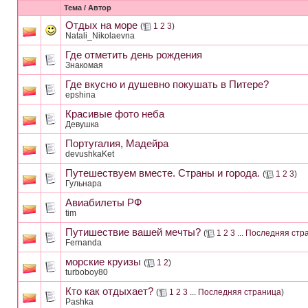
Тема
/
Автор
Отдых на море
(
1
2
3
)
Natali_Nikolaevna
Где отметить день рождения
Знакомая
Где вкусно и душевно покушать в Питере?
epshina
Красивые фото неба
Девушка
Португалия, Мадейра
devushkaKet
Путешествуем вместе. Страны и города.
(
1
2
3
)
Гульнара
Авиабилеты РФ
tim
Путишествие вашей мечты?
(
1
2
3
...
Последняя стр
Fernanda
морские круизы
(
1
2
)
turboboy80
Кто как отдыхает?
(
1
2
3
...
Последняя страница
)
Pashka