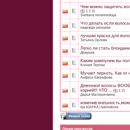
Чем можно защитить вол
(
1
2
3
)
Svetlana remeewskaja
Что делать если волос
надежда шенцева
лучшая краска для воло
Татьяна Орлова
Легко ли стать блондин
Девушка
Каким шампунем вы поль
Ксения Терпан
Мучает перхоть. Как от
Анфиса Евграфова
Девчонки! волосы ВО
корней!!! ЧТО ...
(
1
2
)
Дарья Матюшечкина
изменив внешность,можн
lija )GAYKA ) tukmakova
Опции просмотра