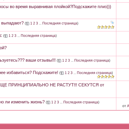
осы во время выравнивая плойкой?Подскажите плиз)))
ы выпадают?
(
1
2
3
...
Последняя страница
)
с
(
1
2
3
...
Последняя страница
)
кой?
зуетесь??? ваши отзывы!!!
(
1
2
3
...
Последняя страница
)
 нее избавиться? Подскажите!
(
1
2
3
...
Последняя страница
)
ОБЩЕ ПРИНЦИПИАЛЬНО НЕ РАСТУТ!!! СЕКУТСЯ от
о ли изменить жизнь?
(
1
2
3
...
Последняя страница
)
от