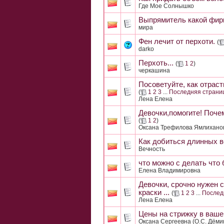
Где Мое Солнышко
Выпрямитель какой фи
мира
Фен лечит от перхоти.
(
darko
Перхоть...
(
1
2
)
черкашина
Посоветуйте, как отрас
(
1
2
3
...
Последняя страни
Лена Елена
Девочки,помогите! Поче
(
1
2
)
Оксана Трефилова Ямлихано
Как добиться длинных 
Вечность
что можно с делать что
Елена Владимировна
Девочки, срочно нужен 
краски ...
(
1
2
3
...
Послед
Лена Елена
Цены на стрижку в вашем
Оксана Сергеевна (О.С. Дёми