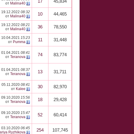
17
45,834
от
Malina40
19.12.2022
08:32
10
44,465
от
Malina40
19.12.2022
08:21
36
78,550
от
Malina40
10.04.2021
15:23
11
31,448
от
Pumma
01.04.2021
08:41
74
83,774
от
Teranova
01.04.2021
08:37
13
31,711
от
Teranova
05.11.2020
08:41
30
82,970
от
Kalee
09.10.2020
15:56
18
29,428
от
Teranova
09.10.2020
15:47
52
60,414
от
Teranova
03.10.2020
06:45
254
107,745
ariya Ryzhikova