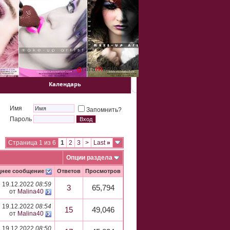
Календарь
Имя
Запомнить?
Пароль
Страница 1 из 6
1
2
3
>
Last
»
Опции раздела
днее сообщение
Ответов
Просмотров
19.12.2022
08:59
3
65,794
от
Malina40
19.12.2022
08:54
15
49,046
от
Malina40
19.12.2022
08:50