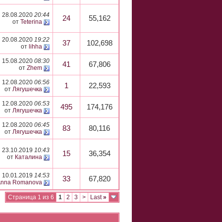
28.08.2020
20:44
24
55,162
от
Teterina
20.08.2020
19:22
37
102,698
от
lihha
15.08.2020
08:30
41
67,806
от
Zhem
12.08.2020
06:56
1
22,593
от
Лягушечка
12.08.2020
06:53
495
174,176
от
Лягушечка
12.08.2020
06:45
83
80,116
от
Лягушечка
23.10.2019
10:43
15
36,354
от
Каталина
10.01.2019
14:53
33
67,820
Anna Romanova
Страница 1 из 6
1
2
3
>
Last
»