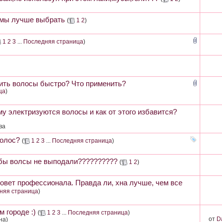
рмы лучше выбрать
(
1
2
)
1
2
3
...
Последняя страница
)
тить волосы быстро? Что применить?
ца
)
му электризуются волосы и как от этого избавится?
ва
волос?
(
1
2
3
...
Последняя страница
)
 бы волсы не выподали??????????
(
1
2
)
совет профессионала. Правда ли, хна лучше, чем все
няя страница
)
 городе :)
(
1
2
3
...
Последняя страница
)
от
D
на)