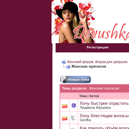
Регистрация
Женский форум. Форум для девушек.
Женские прически
Темы раздела
: Женские прически
Тема
/
Автор
Хочу быстрее отрастить
Людмила Юрьевна
Хочу блестящие волосы
Gerifka
Как придать объём воло