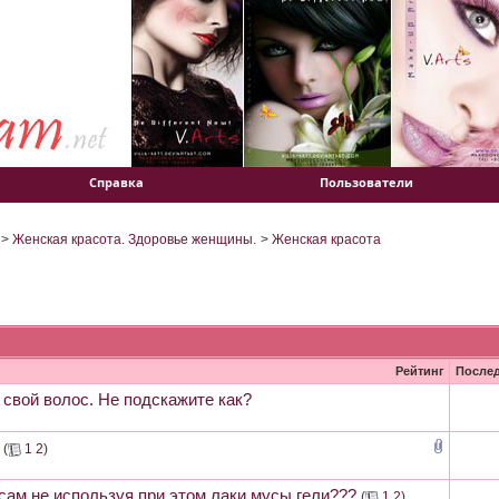
Справка
Пользователи
>
Женская красота. Здоровье женщины.
>
Женская красота
Рейтинг
После
 свой волос. Не подскажите как?
(
1
2
)
сам,не используя при этом лаки,мусы,гели???
(
1
2
)