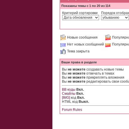
Показаны темы с 1 по 20 из 114
Критерий сортировки
Порядок отобра
Новые сообщения
Популярн
Нет новых сообщений
Популярн
Тема закрыта
Ваши права в разделе
Вы
не можете
создавать новые темы
Вы
не можете
отвечать в темах
Вы
не можете
прикреплять вложения
Вы
не можете
редактировать свои соо
BB коды
Вкл.
Смайлы
Вкл.
[IMG]
код
Вкл.
HTML код
Выкл.
Forum Rules