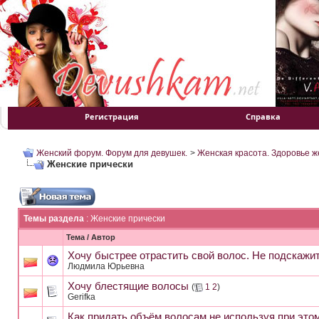
Регистрация
Справка
Женский форум. Форум для девушек.
>
Женская красота. Здоровье 
Женские прически
Темы раздела
: Женские прически
Тема
/
Автор
Хочу быстрее отрастить свой волос. Не подскажит
Людмила Юрьевна
Хочу блестящие волосы
(
1
2
)
Gerifka
Как придать объём волосам,не используя при это