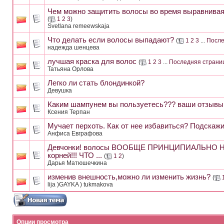
Чем можно защитить волосы во время выравнивая
(
1
2
3
)
Svetlana remeewskaja
Что делать если волосы выпадают?
(
1
2
3
...
После
надежда шенцева
лучшая краска для волос
(
1
2
3
...
Последняя страни
Татьяна Орлова
Легко ли стать блондинкой?
Девушка
Каким шампунем вы пользуетесь??? ваши отзывы!
Ксения Терпан
Мучает перхоть. Как от нее избавиться? Подскажи
Анфиса Евграфова
Девчонки! волосы ВООБЩЕ ПРИНЦИПИАЛЬНО НЕ
корней!!! ЧТО ...
(
1
2
)
Дарья Матюшечкина
изменив внешность,можно ли изменить жизнь?
(
lija )GAYKA ) tukmakova
Опции просмотра