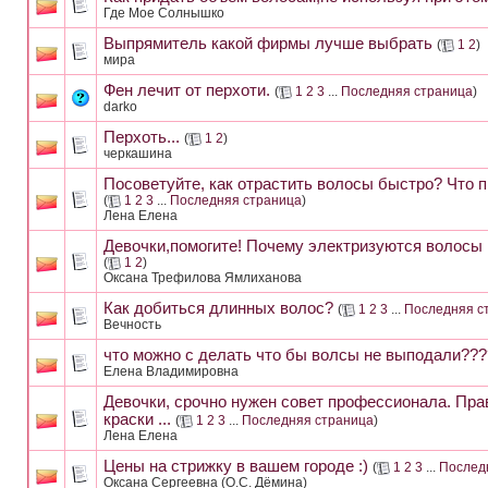
Где Мое Солнышко
Выпрямитель какой фирмы лучше выбрать
(
1
2
)
мира
Фен лечит от перхоти.
(
1
2
3
...
Последняя страница
)
darko
Перхоть...
(
1
2
)
черкашина
Посоветуйте, как отрастить волосы быстро? Что 
(
1
2
3
...
Последняя страница
)
Лена Елена
Девочки,помогите! Почему электризуются волосы и
(
1
2
)
Оксана Трефилова Ямлиханова
Как добиться длинных волос?
(
1
2
3
...
Последняя с
Вечность
что можно с делать что бы волсы не выподали??
Елена Владимировна
Девочки, срочно нужен совет профессионала. Прав
краски ...
(
1
2
3
...
Последняя страница
)
Лена Елена
Цены на стрижку в вашем городе :)
(
1
2
3
...
Послед
Оксана Сергеевна (О.С. Дёмина)