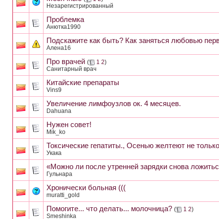
Незарегистрированный
Проблемка
Анютка1990
Подскажите как быть? Как заняться любовью перв
Алена16
Про врачей
(
1
2
)
Санитарный врач
Китайские препараты
Vins9
Увеличение лимфоузлов ок. 4 месяцев.
Dahuana
Нужен совет!
Mik_ko
Токсические гепатиты., Осенью желтеют не только 
Укака
«Можно ли после утренней зарядки снова ложитьс
Гульнара
Хронически больная (((
muratti_gold
Помогите... что делать... молочница?
(
1
2
)
Smeshinka