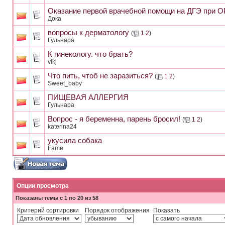
Оказание первой врачебной помощи на ДГЭ при 
Дока
вопросы к дерматологу
(
1
2
)
Гульнара
К гинекологу. что брать?
vikj
Что пить, чтоб не заразиться?
(
1
2
)
Sweet_baby
ПИЩЕВАЯ АЛЛЕРГИЯ
Гульнара
Вопрос - я беременна, парень бросил!
(
1
2
)
katerina24
укусила собака
Fame
Опции просмотра
Показаны темы с 1 по 20 из 58
Критерий сортировки
Порядок отображения
Показать