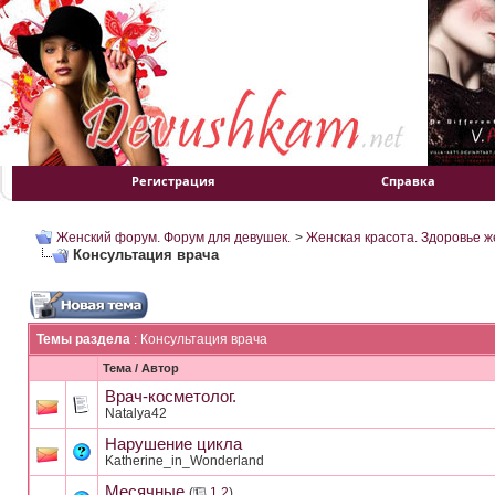
Регистрация
Справка
Женский форум. Форум для девушек.
>
Женская красота. Здоровье 
Консультация врача
Темы раздела
: Консультация врача
Тема
/
Автор
Врач-косметолог.
Natalya42
Нарушение цикла
Katherine_in_Wonderland
Месячные
(
1
2
)