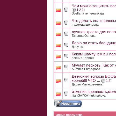
Чем можно защитить вол
(
1
2
3
)
Svetlana remeewskaja
Что делать если волос
надежда шенцева
лучшая краска для воло
Татьяна Орлова
Легко ли стать блондин
Девушка
Каким шампунем вы поль
Ксения Терпан
Мучает перхоть. Как от
Анфиса Евграфова
Девчонки! волосы ВО
корней!!! ЧТО ...
(
1
2
)
Дарья Матюшечкина
изменив внешность,можн
lija )GAYKA ) tukmakova
Опции просмотра