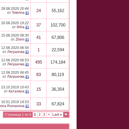
28.08.2020
20:44
24
55,162
от
Teterina
20.08.2020
19:22
37
102,700
от
lihha
15.08.2020
08:30
41
67,806
от
Zhem
12.08.2020
06:56
1
22,594
от
Лягушечка
12.08.2020
06:53
495
174,184
от
Лягушечка
12.08.2020
06:45
83
80,119
от
Лягушечка
23.10.2019
10:43
15
36,354
от
Каталина
10.01.2019
14:53
33
67,824
Anna Romanova
Страница 1 из 6
1
2
3
>
Last
»