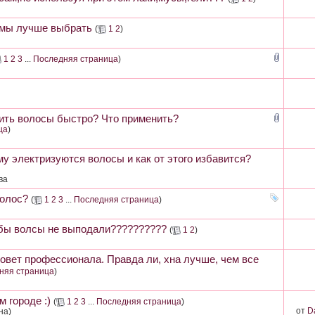
рмы лучше выбрать
(
1
2
)
1
2
3
...
Последняя страница
)
тить волосы быстро? Что применить?
ца
)
му электризуются волосы и как от этого избавится?
ва
волос?
(
1
2
3
...
Последняя страница
)
 бы волсы не выподали??????????
(
1
2
)
совет профессионала. Правда ли, хна лучше, чем все
няя страница
)
 городе :)
(
1
2
3
...
Последняя страница
)
от
D
на)