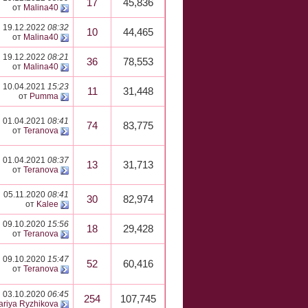
17
45,836
от
Malina40
19.12.2022
08:32
10
44,465
от
Malina40
19.12.2022
08:21
36
78,553
от
Malina40
10.04.2021
15:23
11
31,448
от
Pumma
01.04.2021
08:41
74
83,775
от
Teranova
01.04.2021
08:37
13
31,713
от
Teranova
05.11.2020
08:41
30
82,974
от
Kalee
09.10.2020
15:56
18
29,428
от
Teranova
09.10.2020
15:47
52
60,416
от
Teranova
03.10.2020
06:45
254
107,745
ariya Ryzhikova