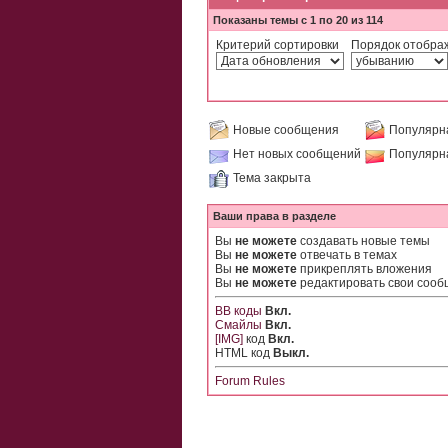
Показаны темы с 1 по 20 из 114
Критерий сортировки
Порядок отобра
Новые сообщения
Популярн
Нет новых сообщений
Популярн
Тема закрыта
Ваши права в разделе
Вы
не можете
создавать новые темы
Вы
не можете
отвечать в темах
Вы
не можете
прикреплять вложения
Вы
не можете
редактировать свои соо
BB коды
Вкл.
Смайлы
Вкл.
[IMG]
код
Вкл.
HTML код
Выкл.
Forum Rules