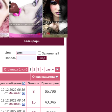
Календарь
Имя
Запомнить?
Пароль
Страница 1 из 6
1
2
3
>
Last
»
Опции раздела
днее сообщение
Ответов
Просмотров
19.12.2022
08:59
3
65,796
от
Malina40
19.12.2022
08:54
15
49,046
от
Malina40
19.12.2022
08:50