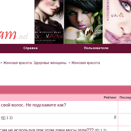
Справка
Пользователи
>
Женская красота. Здоровье женщины.
>
Женская красота
Рейтинг
После
 свой волос. Не подскажите как?
(
1
2
)
сам,не используя при этом лаки,мусы,гели???
(
1
2
)