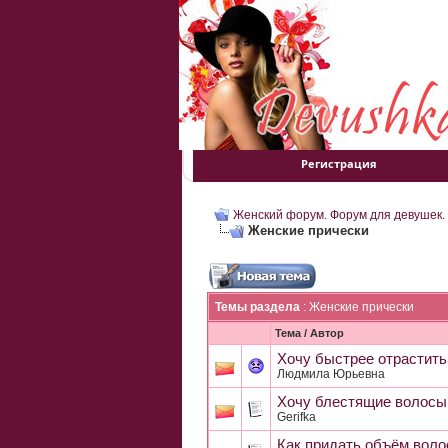
Регистрация
Женский форум. Форум для девушек.
Женские прически
Темы раздела
: Женские прически
Тема
/
Автор
Хочу быстрее отрастить
Людмила Юрьевна
Хочу блестящие волосы
Gerifka
Как придать объём воло