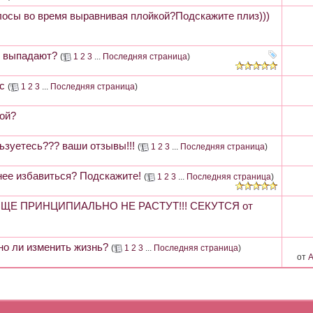
осы во время выравнивая плойкой?Подскажите плиз)))
ы выпадают?
(
1
2
3
...
Последняя страница
)
с
(
1
2
3
...
Последняя страница
)
кой?
зуетесь??? ваши отзывы!!!
(
1
2
3
...
Последняя страница
)
 нее избавиться? Подскажите!
(
1
2
3
...
Последняя страница
)
ОБЩЕ ПРИНЦИПИАЛЬНО НЕ РАСТУТ!!! СЕКУТСЯ от
о ли изменить жизнь?
(
1
2
3
...
Последняя страница
)
от