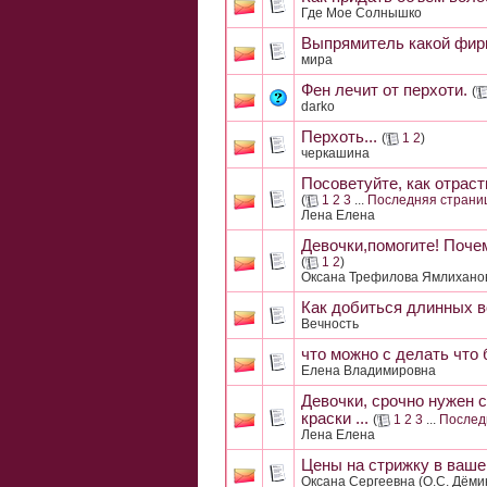
Где Мое Солнышко
Выпрямитель какой фи
мира
Фен лечит от перхоти.
(
darko
Перхоть...
(
1
2
)
черкашина
Посоветуйте, как отрас
(
1
2
3
...
Последняя страни
Лена Елена
Девочки,помогите! Поче
(
1
2
)
Оксана Трефилова Ямлихано
Как добиться длинных 
Вечность
что можно с делать что
Елена Владимировна
Девочки, срочно нужен 
краски ...
(
1
2
3
...
Послед
Лена Елена
Цены на стрижку в вашем
Оксана Сергеевна (О.С. Дёми