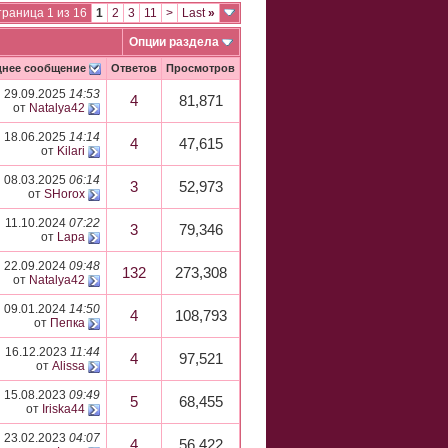
раница 1 из 16
1
2
3
11
>
Last
»
Опции раздела
днее сообщение
Ответов
Просмотров
29.09.2025
14:53
4
81,871
от
Natalya42
18.06.2025
14:14
4
47,615
от
Kilari
08.03.2025
06:14
3
52,973
от
SHorox
11.10.2024
07:22
3
79,346
от
Lapa
22.09.2024
09:48
132
273,308
от
Natalya42
09.01.2024
14:50
4
108,793
от
Пепка
16.12.2023
11:44
4
97,521
от
Alissa
15.08.2023
09:49
5
68,455
от
Iriska44
23.02.2023
04:07
4
56,422