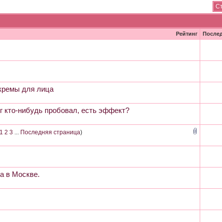
Ст
Рейтинг
После
кремы для лица
г кто-нибудь пробовал, есть эффект?
1
2
3
...
Последняя страница
)
а в Москве.