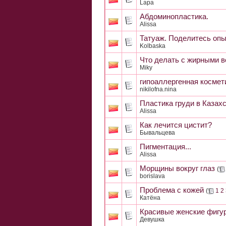
Lapa
Абдоминопластика.
Alissa
Татуаж. Поделитесь оп
Kolbaska
Что делать с жирными 
Miky
гипоаллергенная космет
nikilofna.nina
Пластика груди в Казахс
Alissa
Как лечится цистит?
Бывальцева
Пигментация...
Alissa
Морщины вокруг глаз
(
borislava
Проблема с кожей
(
1
2
Катёна
Красивые женские фигур
Девушка