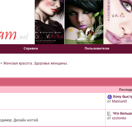
Справка
Пользователи
>
Женская красота. Здоровье женщины.
Послед
Хочу быстр
от
Malina40
Что больше
от
xzolonko
дикюр. Дизайн ногтей.