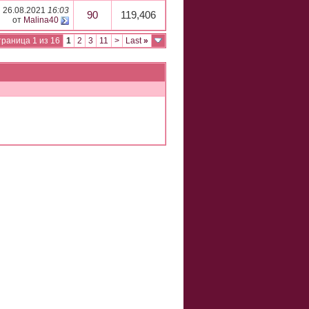
26.08.2021
16:03
90
119,406
от
Malina40
раница 1 из 16
1
2
3
11
>
Last
»