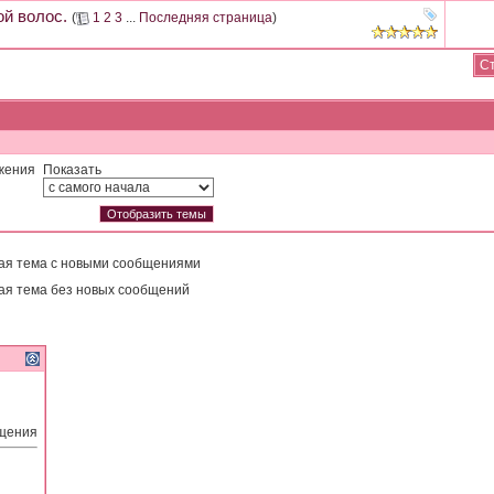
ой волос.
(
1
2
3
...
Последняя страница
)
Ст
жения
Показать
ая тема с новыми сообщениями
ая тема без новых сообщений
бщения