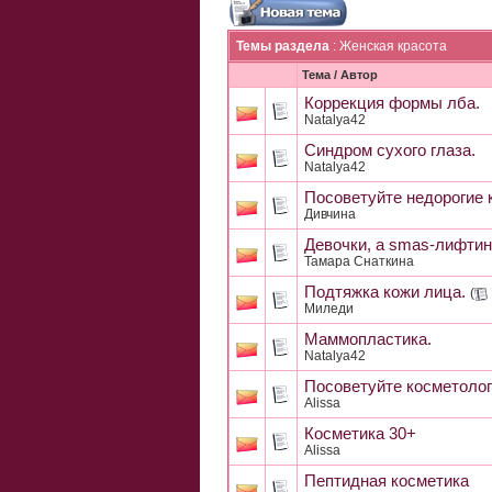
Темы раздела
: Женская красота
Тема
/
Автор
Коррекция формы лба.
Natalya42
Синдром сухого глаза.
Natalya42
Посоветуйте недорогие 
Дивчина
Девочки, а smas-лифтин
Тамара Снаткина
Подтяжка кожи лица.
(
Миледи
Маммопластика.
Natalya42
Посоветуйте косметолог
Alissa
Косметика 30+
Alissa
Пептидная косметика