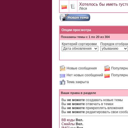
Хотелось бы иметь густ
Лёся
Опции просмотра
Показаны темы с 1 по 20 из 304
Критерий сортировки
Порядок отобра
Новые сообщения
Популярн
Нет новых сообщений
Популярн
Тема закрыта
Ваши права в разделе
Вы
не можете
создавать новые темы
Вы
не можете
отвечать в темах
Вы
не можете
прикреплять вложения
Вы
не можете
редактировать свои соо
BB коды
Вкл.
Смайлы
Вкл.