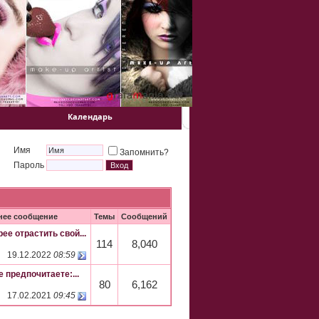
Календарь
Имя
Запомнить?
Пароль
нее сообщение
Темы
Сообщений
ее отрастить свой...
114
8,040
19.12.2022
08:59
 предпочитаете:...
80
6,162
17.02.2021
09:45