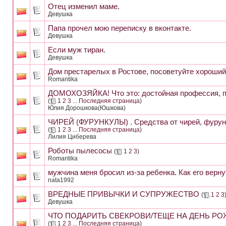
Отец изменил маме.
Девушка
Папа прочел мою переписку в вконтакте.
Девушка
Если муж тиран.
Девушка
Дом престарелых в Ростове, посоветуйте хороший
Romantika
ДОМОХОЗЯЙКА! Что это: достойная профессия, по
(
1
2
3
...
Последняя страница
)
Юлия Дорошкова(Юшкова)
ЧИРЕЙ (ФУРУНКУЛЫ) . Средства от чирей, фурунк
(
1
2
3
...
Последняя страница
)
Лилия Циберева
Роботы пылесосы
(
1
2
3
)
Romantika
мужчина меня бросил из-за ребенка. Как его верну
nata1992
ВРЕДНЫЕ ПРИВЫЧКИ И СУПРУЖЕСТВО
(
1
2
3
Девушка
ЧТО ПОДАРИТЬ СВЕКРОВИ/ТЕЩЕ НА ДЕНЬ РО
(
1
2
3
...
Последняя страница
)