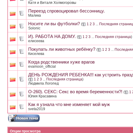
Катя и Виталя Холмогоровы
Переезд спровоцировал бессонницу.
Малика
Носите ли вы футболки?
(
1
2
3
...
Последняя страни
Solonic
И). РАБОТА НА ДОМУ.
(
1
2
3
...
Последняя страница
)
елисеева
Покупать ли животных ребёнку?
(
1
2
3
...
Последняя
Киселева
Когда родственники хуже врагов
evamoon_official
ДЕНЬ РОЖДЕНИЯ РЕБЕНКА!!! как устроить празд
(
1
2
3
...
Последняя страница
)
Людмила Логопед
О-260). СЕКС: Секс во время беременности?!
(
1
Юлия Красавина
Как я узнала что мне изменяет мой муж
sveta2019
Опции просмотра