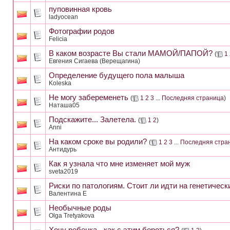
пуповинная кровь
ladyocean
Фотографии родов
Felicia
В каком возрасте Вы стали МАМОЙ/ПАПОЙ?
(
1
Евгения Сигаева (Верещагина)
Определение будущего пола малыша
Koleska
Не могу забеременеть
(
1
2
3
...
Последняя страница
)
Наташа05
Подскажите... Залетела.
(
1
2
)
Anni
На каком сроке вы родили?
(
1
2
3
...
Последняя стра
Антидурь
Как я узнала что мне изменяет мой муж
sveta2019
Риски по патологиям. Стоит ли идти на генетическ
Валентина Е
Необычные роды
Olga Tretyakova