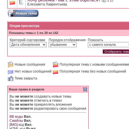
Хочу ребенка - как с этим бороться?
(
1
2
)
Елизавета Лаврентьева
Опции просмотра
Показаны темы с 1 по 20 из 142
Критерий сортировки
Порядок отображения
Показать
Новые сообщения
Популярная тема с новыми сообщениями
Нет новых сообщений
Популярная тема без новых сообщений
Тема закрыта
Ваши права в разделе
Вы
не можете
создавать новые темы
Вы
не можете
отвечать в темах
Вы
не можете
прикреплять вложения
Вы
не можете
редактировать свои сообщения
BB коды
Вкл.
Смайлы
Вкл.
[IMG]
код
Вкл.
HTML код
Выкл.