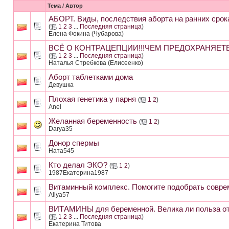
Тема
/
Автор
АБОРТ. Виды, последствия аборта на ранних срок
(
1
2
3
...
Последняя страница
)
Елена Фокина (Чубарова)
ВСЁ О КОНТРАЦЕПЦИИ!!!ЧЕМ ПРЕДОХРАНЯЕТ
(
1
2
3
...
Последняя страница
)
Наталья Стребкова (Елисеенко)
Аборт таблетками дома
Девушка
Плохая генетика у парня
(
1
2
)
Anel
Желанная беременность
(
1
2
)
Darya35
Донор спермы
Ната545
Кто делал ЭКО?
(
1
2
)
1987Екатерина1987
Витаминный комплекс. Помогите подобрать совре
Aliya57
ВИТАМИНЫ для беременной. Велика ли польза от
(
1
2
3
...
Последняя страница
)
Екатерина Титова