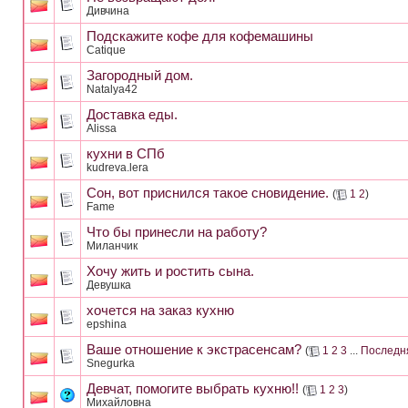
Дивчина
Подскажите кофе для кофемашины
Catique
Загородный дом.
Natalya42
Доставка еды.
Alissa
кухни в СПб
kudreva.lera
Сон, вот приснился такое сновидение.
(
1
2
)
Fame
Что бы принесли на работу?
Миланчик
Хочу жить и ростить сына.
Девушка
хочется на заказ кухню
epshina
Ваше отношение к экстрасенсам?
(
1
2
3
...
Последн
Snegurka
Девчат, помогите выбрать кухню!!
(
1
2
3
)
Михайловна