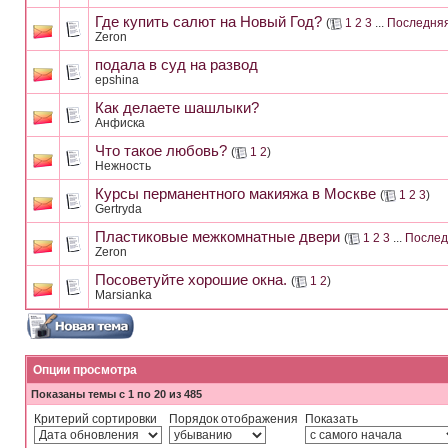
Где купить салют на Новый Год?
(
1
2
3
...
Последняя
Zeron
подала в суд на развод
epshina
Как делаете шашлыки?
Анфиска
Что такое любовь?
(
1
2
)
Нежность
Курсы перманентного макияжа в Москве
(
1
2
3
)
Gertryda
Пластиковые межкомнатные двери
(
1
2
3
...
Послед
Zeron
Посоветуйте хорошие окна.
(
1
2
)
Marsianka
Опции просмотра
Показаны темы с 1 по 20 из 485
Критерий сортировки
Порядок отображения
Показать