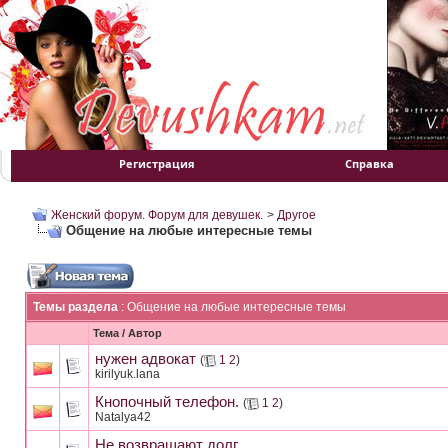
Регистрация
Справка
Женский форум. Форум для девушек.
>
Другое
Общение на любые интересные темы
Темы раздела
: Общение на любые интересные темы
Тема
/
Автор
нужен адвокат
(
1
2
)
kirilyuk.lana
Кнопочный телефон.
(
1
2
)
Natalya42
Не возвращают долг