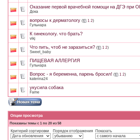
Оказание первой врачебной помощи на ДГЭ при 
Дока
вопросы к дерматологу
(
1
2
)
Гульнара
К гинекологу. что брать?
vikj
Что пить, чтоб не заразиться?
(
1
2
)
Sweet_baby
ПИЩЕВАЯ АЛЛЕРГИЯ
Гульнара
Вопрос - я беременна, парень бросил!
(
1
2
)
katerina24
укусила собака
Fame
Опции просмотра
Показаны темы с 1 по 20 из 58
Критерий сортировки
Порядок отображения
Показать