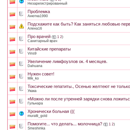
Незарегистрированный
Проблемка
Анютка1990
Подскажите как быть? Как заняться любовью перв
Алена16
Про врачей
(
1
2
)
Санитарный врач
Китайские препараты
Vins9
Увеличение лимфоузлов ок. 4 месяцев.
Dahuana
Нужен совет!
Mik_ko
Токсические гепатиты., Осенью желтеют не только 
Укака
«Можно ли после утренней зарядки снова ложитьс
Гульнара
Хронически больная (((
muratti_gold
Помогите... что делать... молочница?
(
1
2
)
Smeshinka