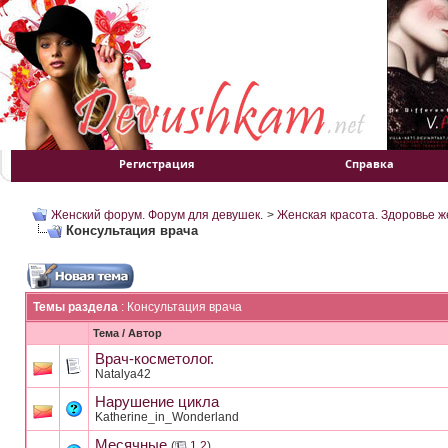
Регистрация
Справка
Женский форум. Форум для девушек.
>
Женская красота. Здоровье 
Консультация врача
Темы раздела
: Консультация врача
Тема
/
Автор
Врач-косметолог.
Natalya42
Нарушение цикла
Katherine_in_Wonderland
Месячные
(
1
2
)