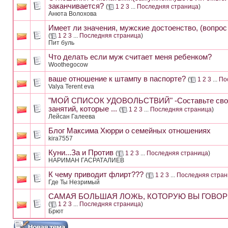
заканчивается?
(
1
2
3
...
Последняя страница
)
Анюта Волохова
Имеет ли значения, мужские достоенство, (вопрос
(
1
2
3
...
Последняя страница
)
Пит буль
Что делать если муж считает меня ребенком?
Woothegocow
ваше отношение к штампу в паспорте?
(
1
2
3
...
По
Valya Terent eva
"МОЙ СПИСОК УДОВОЛЬСТВИЙ" -Составьте свой с
занятий, которые ...
(
1
2
3
...
Последняя страница
)
Лейсан Галеева
Блог Максима Хюрри о семейных отношениях
kira7557
Куни...За и Против
(
1
2
3
...
Последняя страница
)
НАРИМАН ГАСРАТАЛИЕВ
К чему приводит флирт???
(
1
2
3
...
Последняя стран
Где Ты Незримый
САМАЯ БОЛЬШАЯ ЛОЖЬ, КОТОРУЮ ВЫ ГОВО
(
1
2
3
...
Последняя страница
)
Брют