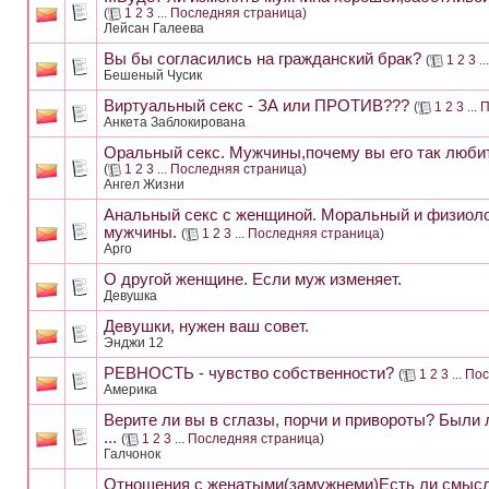
(
1
2
3
...
Последняя страница
)
Лейсан Галеева
Вы бы согласились на гражданский брак?
(
1
2
3
..
Бешеный Чусик
Виртуальный секс - ЗА или ПРОТИВ???
(
1
2
3
...
П
Анкета Заблокирована
Оральный секс. Мужчины,почему вы его так люби
(
1
2
3
...
Последняя страница
)
Ангел Жизни
Анальный секс с женщиной. Моральный и физиоло
мужчины.
(
1
2
3
...
Последняя страница
)
Арго
О другой женщине. Если муж изменяет.
Девушка
Девушки, нужен ваш совет.
Энджи 12
РЕВНОСТЬ - чувство собственности?
(
1
2
3
...
Пос
Америка
Верите ли вы в сглазы, порчи и привороты? Были 
...
(
1
2
3
...
Последняя страница
)
Галчонок
Отношения с женатыми(замужнеми)Есть ли смысл