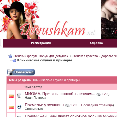
Регистрация
Справка
Женский форум. Форум для девушек.
>
Женская красота. Здоровье 
Клинические случаи и примеры
Темы раздела
: Клинические случаи и примеры
Тема
/
Автор
МИОМА. Причины, способы лечения...
(
1
2
3
)
Надя Петрова
Похмелье у женщины
(
1
2
3
...
Последняя страница
)
Опохмелька
Почему женщины любят спиртное больше мужчин