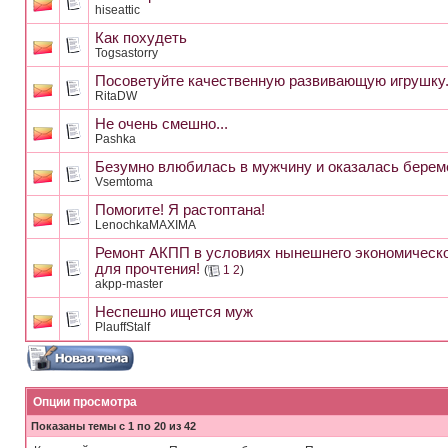
hiseattic
Как похудеть
Togsastorry
Посоветуйте качественную развивающую игрушку
RitaDW
Не очень смешно...
Pashka
Безумно влюбилась в мужчину и оказалась беремен
Vsemtoma
Помогите! Я растоптана!
LenochkaMAXIMA
Ремонт АКПП в условиях нынешнего экономическо
для прочтения!
(
1
2
)
akpp-master
Неспешно ищется муж
PlauffStalf
Опции просмотра
Показаны темы с 1 по 20 из 42