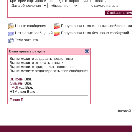
Критерий сортировки
Порядок отображения
Показать
Новые сообщения
Популярная тема с новыми сообщениями
Нет новых сообщений
Популярная тема без новых сообщений
Тема закрыта
Ваши права в разделе
Вы
не можете
создавать новые темы
Вы
не можете
отвечать в темах
Вы
не можете
прикреплять вложения
Вы
не можете
редактировать свои сообщения
BB коды
Вкл.
Смайлы
Вкл.
[IMG]
код
Вкл.
HTML код
Выкл.
Forum Rules
Часовой 