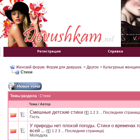
Регистрация
Справка
Женский форум. Форум для девушек.
>
Другое
>
Культурные женщин
Стихи
Темы раздела
: Стихи
Тема
/
Автор
Смешные детские стихи
(
1
2
3
...
Последняя страниц
Гость
У природы нет плохой погоды. Стихи о временах го
всей ...
(
1
2
3
...
Последняя страница
)
Молодуха