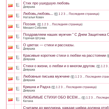
Стих про ушедшую любовь
Девушка
Любовь,любовь...
(
1
2
3
...
Последняя страница
)
Наталья Ковач
Поэзия.
(
1
2
3
...
Последняя страница
)
Михаил Соболев
Поздравляем наших мужчин " С Днем Защитника 
Горячая Штучка
О цветах — стихи и рассказы.
Девушка
Красивые короткие стихи о любви на расстоянии
(
Девушка
Стихи о жизни, о любви и о многом другом.
(
1
2
3
.
Девушка
Любовные письма мужчине
(
1
2
3
...
Последняя стра
Девушка
Кришна и Радха
(
1
2
3
...
Последняя страница
)
Девушка
ЛЮБИМЫЕ СТИХИ ОБО ВСЕМ...
(
1
2
3
...
Последн
Катана
Считаем до миллиона, каждая цифра должна отоб