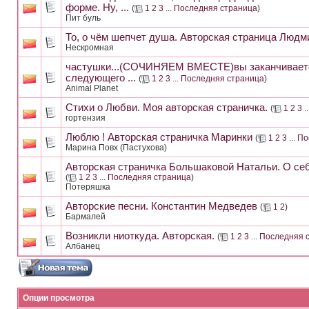
форме. Ну, ...
(
1
2
3
...
Последняя страница
)
Пит буль
То, о чём шепчет душа. Авторская страница Люд
Нескромная
частушки...(СОЧИНЯЕМ ВМЕСТЕ)вы заканчиваете
следующего ...
(
1
2
3
...
Последняя страница
)
Animal Planet
Стихи о Любви. Моя авторская страничка.
(
1
2
3
..
гортензия
Люблю ! Авторская страничка Маринки
(
1
2
3
...
По
Марина Повх (Пастухова)
Авторская страничка Большаковой Натальи. О себ
(
1
2
3
...
Последняя страница
)
Потеряшка
Авторские песни. Константин Медведев
(
1
2
)
Бармалей
Возникли ниоткуда. Авторская.
(
1
2
3
...
Последняя 
Албанец
Опции просмотра