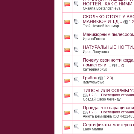
НОГТЕЙ...КАК С НИМИ
Oksana Bostandzhieva
СКОЛЬКО СТОЯТ У ВА
МАНИКЮР И Т.Д...
(
1
2
Твой Ночной Кошмар
Маникюрным пылесосом 
ИринаРогова
НАТУРАЛЬНЫЕ НОГТИ..
Ирэн Ляпунова
Почему свои ногти когда
ломается и ...
(
1
2
)
Катерина Жук
Грибок
(
1
2
3
)
lady.wswdwd
ТИПСЫ ИЛИ ФОРМЫ ???
(
1
2
3
...
Последняя страни
Создай Свою Легенду
Правда, что наращивани
(
1
2
3
...
Последняя страни
Анюта Демидова ICQ 442248
Сертификаты мастеров 
Lady Marina