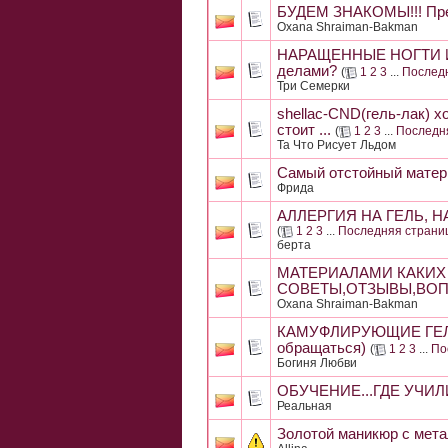
БУДЕМ ЗНАКОМЫ!!! Пре
Oxana Shraiman-Bakman
НАРАЩЕННЫЕ НОГТИ И Б
делами?
(
1
2
3
...
Послед
Три Семерки
shellac-CND(гель-лак) х
стоит ...
(
1
2
3
...
Последн
Та Что Рисует Льдом
Самый отстойный матер
Фрида
АЛЛЕРГИЯ НА ГЕЛЬ, НА
(
1
2
3
...
Последняя страни
берта
МАТЕРИАЛАМИ КАКИХ
СОВЕТЫ,ОТЗЫВЫ,ВО
Oxana Shraiman-Bakman
КАМУФЛИРУЮЩИЕ ГЕЛИ (
обращаться)
(
1
2
3
...
По
Богиня Любви
ОБУЧЕНИЕ...ГДЕ УЧИЛ
Реальная
Золотой маникюр с мет