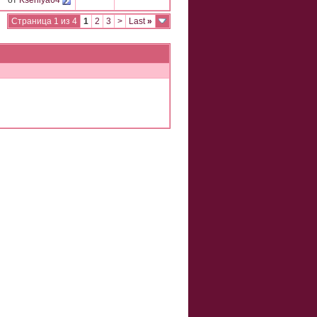
от
Kseniya64
Страница 1 из 4
1
2
3
>
Last
»