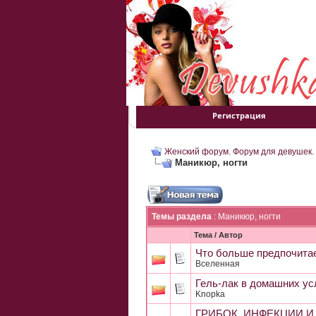
Регистрация
Женский форум. Форум для девушек.
Маникюр, ногти
Темы раздела
: Маникюр, ногти
Тема
/
Автор
Что больше предпочитае
Вселенная
Гель-лак в домашних ус
Knopka
ГРИБОК, ИНФЕКЦИИ 