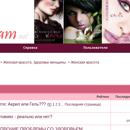
Справка
Пользователи
>
Женская красота. Здоровье женщины.
>
Женская красота
Рейтинг
Последн
те: Акрил или Гель???
(
1
2
3
...
Последняя страница
)
ловиях - реально или нет?
о
И ПРОЧИЕ ПРОБЛЕМЫ СО ЗДОРОВЬЕМ