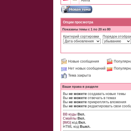
Allina
Опции просмотра
Показаны темы с 1 по 20 из 80
Критерий сортировки
Порядок отобра
Новые сообщения
Популярн
Нет новых сообщений
Популярн
Тема закрыта
Ваши права в разделе
Вы
не можете
создавать новые темы
Вы
не можете
отвечать в темах
Вы
не можете
прикреплять вложения
Вы
не можете
редактировать свои соо
BB коды
Вкл.
Смайлы
Вкл.
[IMG]
код
Вкл.
HTML код
Выкл.