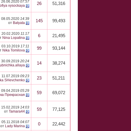
26.06.2020
07:57
26
51,316
ofiya vysockaya
08.05.2020
14:39
145
99,493
от
Batyata
20.02.2020
11:17
6
21,495
т
Nina Lopatina
03.10.2019
17:11
99
93,144
т
Nika Tomilova
30.09.2019
20:24
14
38,274
lubnichka.allaya
11.07.2019
09:23
23
51,211
nka SHevchenko
09.04.2019
05:29
59
69,072
ка Прекрасная
15.02.2019
14:03
59
77,125
от
Tamara44
05.11.2018
04:07
0
22,442
от
Lady Marina