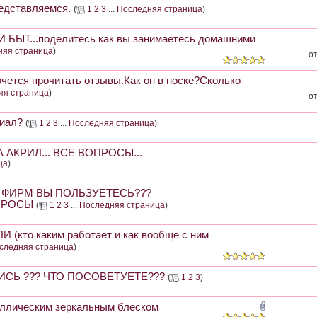
дставляемся.
(
1
2
3
...
Последняя страница
)
ЫТ...поделитесь как вы занимаетесь домашними
няя страница
)
о
очется прочитать отзывы.Как он в носке?Сколько
яя страница
)
о
иал?
(
1
2
3
...
Последняя страница
)
 АКРИЛ... ВСЕ ВОПРОСЫ...
ца
)
 ФИРМ ВЫ ПОЛЬЗУЕТЕСЬ???
ПРОСЫ
(
1
2
3
...
Последняя страница
)
кто каким работает и как вообще с ним
следняя страница
)
ИСЬ ??? ЧТО ПОСОВЕТУЕТЕ???
(
1
2
3
)
аллическим зеркальным блеском