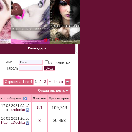
Календарь
Имя
Запомнить?
Пароль
Страница 1 из 4
1
2
3
>
Last
»
Опции раздела
ее сообщение
Ответов
Просмотров
17.02.2021
09:45
83
109,748
от
xzolonko
16.02.2021
18:38
3
20,453
т
PapinaDochka