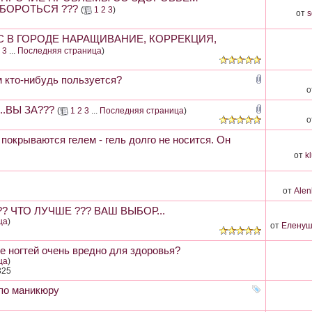
 БОРОТЬСЯ ???
(
1
2
3
)
от
s
С В ГОРОДЕ НАРАЩИВАНИЕ, КОРРЕКЦИЯ,
3
...
Последняя страница
)
кто-нибудь пользуется?
о
.ВЫ ЗА???
(
1
2
3
...
Последняя страница
)
о
 покрываются гелем - гель долго не носится. Он
от
k
от
Ale
 ЧТО ЛУЧШЕ ??? ВАШ ВЫБОР...
ца
)
от
Еленуш
е ногтей очень вредно для здоровья?
ца
)
325
по маникюру