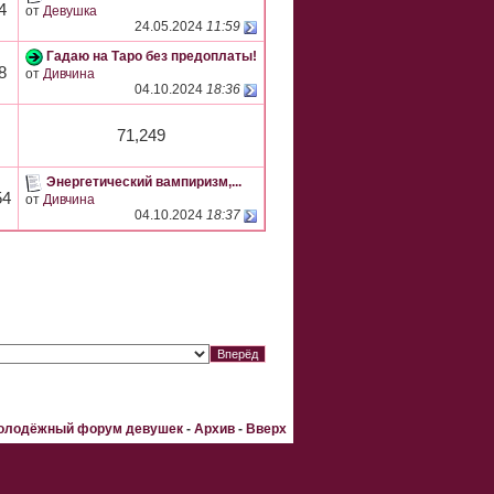
4
от
Девушка
24.05.2024
11:59
Гадаю на Таро без предоплаты!
8
от
Дивчина
04.10.2024
18:36
71,249
Энергетический вампиризм,...
54
от
Дивчина
04.10.2024
18:37
Молодёжный форум девушек
-
Архив
-
Вверх