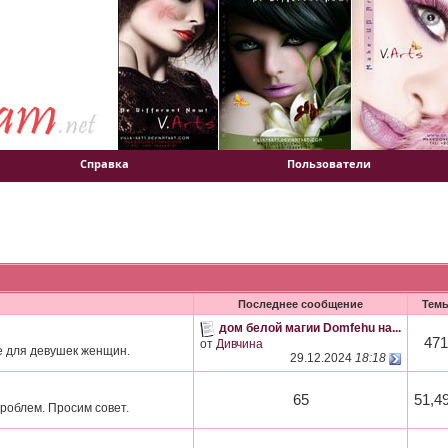
Справка
Пользователи
Последнее сообщение
Тем
дом белой магии Domfehu на...
471
от
Дивчина
 для девушек женщин.
29.12.2024
18:18
65
51,4
роблем. Просим совет.