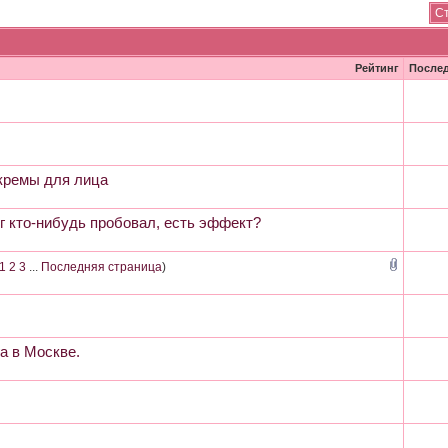
Ст
Рейтинг
После
кремы для лица
г кто-нибудь пробовал, есть эффект?
1
2
3
...
Последняя страница
)
а в Москве.