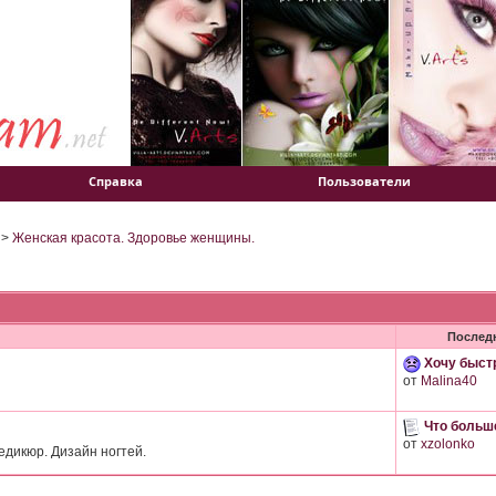
Справка
Пользователи
>
Женская красота. Здоровье женщины.
Послед
Хочу быстр
от
Malina40
Что больше
от
xzolonko
дикюр. Дизайн ногтей.