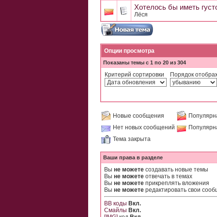
Хотелось бы иметь густ
Лёся
Опции просмотра
Показаны темы с 1 по 20 из 304
Критерий сортировки
Порядок отобра
Новые сообщения
Популярн
Нет новых сообщений
Популярн
Тема закрыта
Ваши права в разделе
Вы
не можете
создавать новые темы
Вы
не можете
отвечать в темах
Вы
не можете
прикреплять вложения
Вы
не можете
редактировать свои соо
BB коды
Вкл.
Смайлы
Вкл.