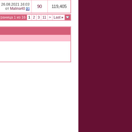
26.08.2021
16:03
90
119,405
от
Malina40
раница 1 из 16
1
2
3
11
>
Last
»