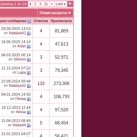
раница 1 из 16
1
2
3
11
>
Last
»
Опции раздела
днее сообщение
Ответов
Просмотров
29.09.2025
14:53
4
81,869
от
Natalya42
18.06.2025
14:14
4
47,613
от
Kilari
08.03.2025
06:14
3
52,971
от
SHorox
11.10.2024
07:22
3
79,345
от
Lapa
22.09.2024
09:48
132
273,306
от
Natalya42
09.01.2024
14:50
4
108,793
от
Пепка
16.12.2023
11:44
4
97,520
от
Alissa
15.08.2023
09:49
5
68,454
от
Iriska44
23.02.2023
04:07
4
56,421