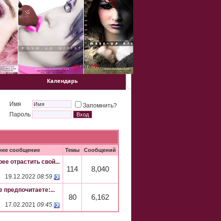
Календарь
Имя
Запомнить?
Пароль
нее сообщение
Темы
Сообщений
ее отрастить свой...
114
8,040
19.12.2022
08:59
 предпочитаете:...
80
6,162
17.02.2021
09:45