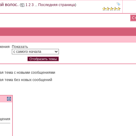
ой волос.
(
1
2
3
...
Последняя страница
)
Ст
жения
Показать
ая тема с новыми сообщениями
ая тема без новых сообщений
бщения