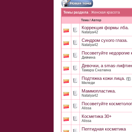
Темы раздела
: Женская красота
Тема
/
Автор
Коррекция формы лба.
Natalya42
Синдром сухого глаза.
Natalya42
Посоветуйте недорогие 
Дивчина
Девочки, а smas-лифтин
Тамара Снаткина
Подтяжка кожи лица.
(
Миледи
Маммопластика.
Natalya42
Посоветуйте косметолог
Alissa
Косметика 30+
Alissa
Пептидная косметика