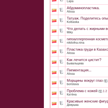
Lapa
Абдоминопластика.
Alissa
Татуаж. Поделитесь оп
Kolbaska
Что делать с жирными 
Miky
гипоаллергенная космет
nikilofna.nina
Пластика груди в Казахс
Alissa
Как лечится цистит?
Бывальцева
Пигментация...
Alissa
Морщины вокруг глаз
(
borislava
Проблема с кожей
(
1
2
Катёна
Красивые женские фигур
Девушка