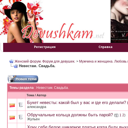
Регистрация
Справка
Женский форум. Форум для девушек.
>
Мужчина и женщина. Любовь и
Невестам. Свадьба.
Темы раздела
: Невестам. Свадьба.
Тема
/
Автор
Букет невесты: какой был у вас и где его делали? 
александра
Обручальные кольца должны быть парой?
(
1
2
)
Жульен
Хочу себе белое шикарное платье,когда буду вых