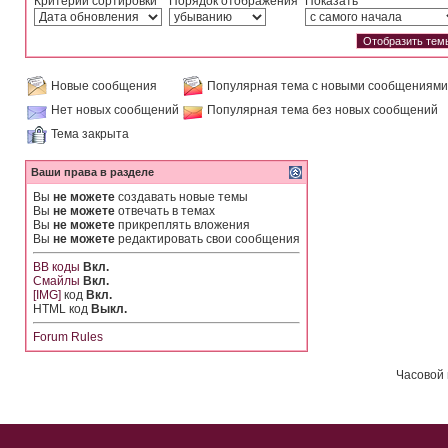
Критерий сортировки
Порядок отображения
Показать
Новые сообщения
Популярная тема с новыми сообщениями
Нет новых сообщений
Популярная тема без новых сообщений
Тема закрыта
Ваши права в разделе
Вы
не можете
создавать новые темы
Вы
не можете
отвечать в темах
Вы
не можете
прикреплять вложения
Вы
не можете
редактировать свои сообщения
BB коды
Вкл.
Смайлы
Вкл.
[IMG]
код
Вкл.
HTML код
Выкл.
Forum Rules
Часовой 