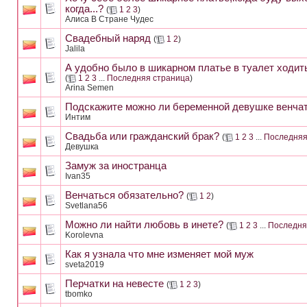
когда...?
(
1
2
3
)
Алиса В Стране Чудес
Свадебный наряд
(
1
2
)
Jalila
А удобно было в шикарном платье в туалет ходит
(
1
2
3
...
Последняя страница
)
Arina Semen
Подскажите можно ли беременной девушке венчат
Интим
Свадьба или гражданский брак?
(
1
2
3
...
Последняя
Девушка
Замуж за иностранца
Ivan35
Венчаться обязательно?
(
1
2
)
Svetlana56
Можно ли найти любовь в инете?
(
1
2
3
...
Последня
Korolevna
Как я узнала что мне изменяет мой муж
sveta2019
Перчатки на невесте
(
1
2
3
)
tbomko