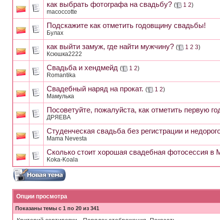
как выбрать фотографа на свадьбу?
(
1
2
)
macoccotte
Подскажите как отметить годовщину свадьбы!
Булах
как выйти замуж, где найти мужчину?
(
1
2
3
)
Ксюшка2222
Свадьба и хендмейд
(
1
2
)
Romantika
Свадебный наряд на прокат.
(
1
2
)
Мамулька
Посоветуйте, пожалуйста, как отметить первую го
ДРЯЕВА
Студенческая свадьба без регистрации и недорог
Mama Nevesta
Сколько стоит хорошая свадебная фотосессия в 
Koka-Koala
Опции просмотра
Показаны темы с 1 по 20 из 341