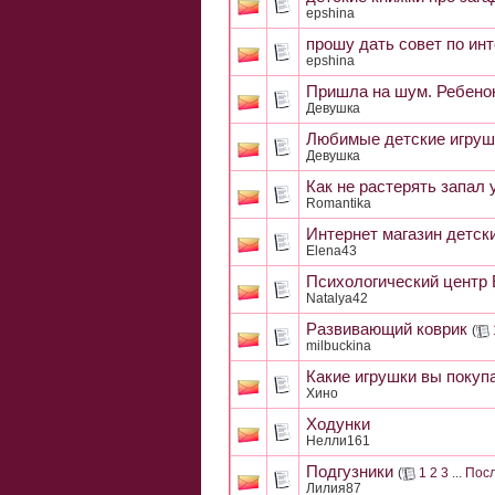
epshina
прошу дать совет по ин
epshina
Пришла на шум. Ребенок
Девушка
Любимые детские игруш
Девушка
Как не растерять запал 
Romantika
Интернет магазин детск
Elena43
Психологический центр 
Natalya42
Развивающий коврик
(
milbuckina
Какие игрушки вы покуп
Хино
Ходунки
Нелли161
Подгузники
(
1
2
3
...
Посл
Лилия87