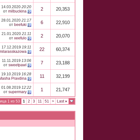
14.03.2020
20:20
2
20,353
от
milbuckina
28.01.2020
21:17
6
22,910
от
beefuki
21.01.2020
21:11
2
20,070
от
xeefulo
17.12.2019
19:11
22
60,374
milarasskazowa
11.11.2019
13:06
7
23,188
от
sweetpawl
19.10.2019
16:28
11
32,199
Masha Pravdina
01.08.2019
12:22
1
21,747
от
supermary
ица 1 из 53
1
2
3
11
51
>
Last
»