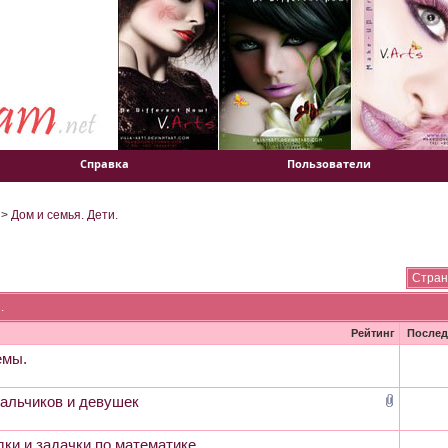
Справка
Пользователи
>
Дом и семья. Дети.
Стран
.
Рейтинг
Послед
емы.
альчиков и девушек
дки и задачки по математике