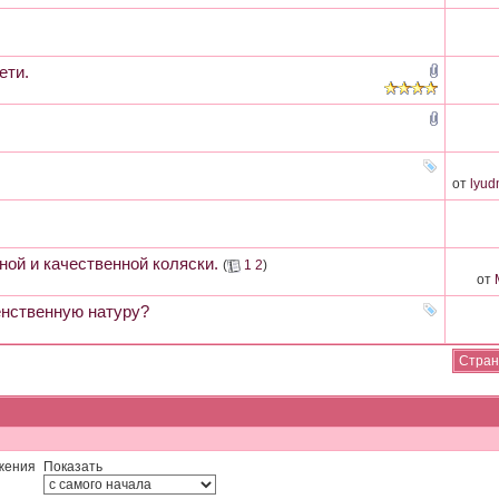
ети.
от
lyud
ной и качественной коляски.
(
1
2
)
от
енственную натуру?
Стран
жения
Показать