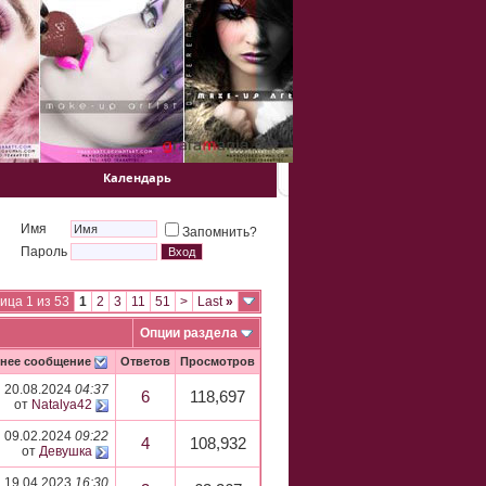
Календарь
Имя
Запомнить?
Пароль
ица 1 из 53
1
2
3
11
51
>
Last
»
Опции раздела
нее сообщение
Ответов
Просмотров
20.08.2024
04:37
6
118,697
от
Natalya42
09.02.2024
09:22
4
108,932
от
Девушка
19.04.2023
16:30