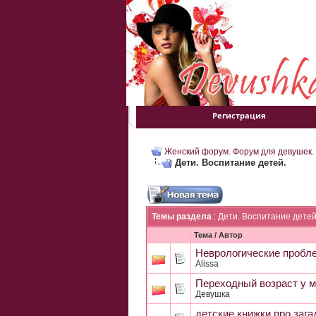
Регистрация
Женский форум. Форум для девушек.
Дети. Воспитание детей.
Темы раздела
: Дети. Воспитание детей
Тема
/
Автор
Неврологические пробл
Alissa
Переходный возраст у м
Девушка
детские книжки про зага