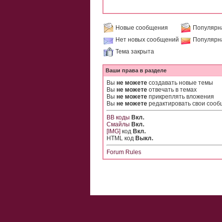
Новые сообщения
Популярн
Нет новых сообщений
Популярн
Тема закрыта
Ваши права в разделе
Вы
не можете
создавать новые темы
Вы
не можете
отвечать в темах
Вы
не можете
прикреплять вложения
Вы
не можете
редактировать свои соо
BB коды
Вкл.
Смайлы
Вкл.
[IMG]
код
Вкл.
HTML код
Выкл.
Forum Rules