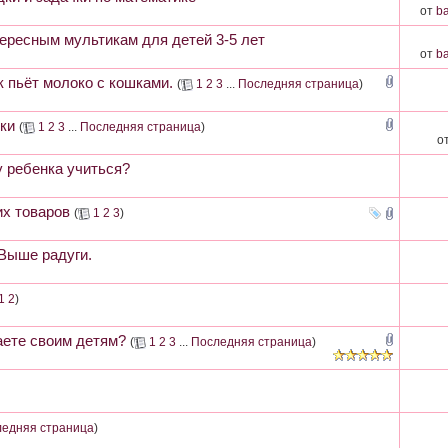
от
ba
тересным мультикам для детей 3-5 лет
от
ba
 пьёт молоко с кошками.
(
1
2
3
...
Последняя страница
)
ки
(
1
2
3
...
Последняя страница
)
о
у ребенка учиться?
их товаров
(
1
2
3
)
Выше радуги.
1
2
)
аете своим детям?
(
1
2
3
...
Последняя страница
)
едняя страница
)