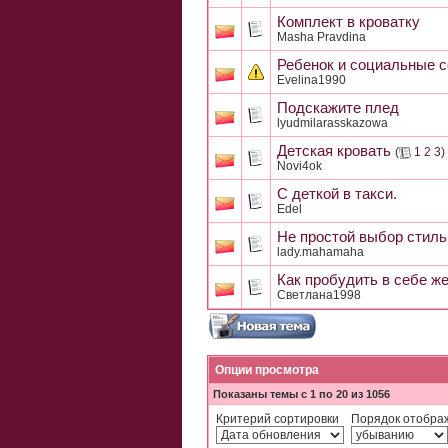
Комплект в кроватку
Masha Pravdina
Ребенок и социальные с
Evelina1990
Подскажите плед
lyudmilarasskazowa
Детская кровать
(
1
2
3
)
Novi4ok
С деткой в такси.
Edel
Не простой выбор стиль
lady.mahamaha
Как пробудить в себе ж
Светлана1998
Опции просмотра
Показаны темы с 1 по 20 из 1056
Критерий сортировки
Порядок отобра