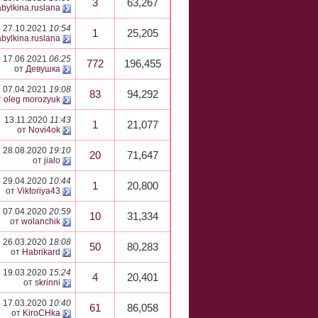
3
63,267
bylkina.ruslana
27.10.2021
10:54
1
25,205
bylkina.ruslana
17.06.2021
06:25
772
196,455
от
Девушка
07.04.2021
19:08
83
94,292
т
oleg morozyuk
13.11.2020
11:43
1
21,077
от
Novi4ok
28.08.2020
19:10
20
71,647
от
jialo
29.04.2020
10:44
1
20,800
от
Viktoriya43
07.04.2020
20:59
10
31,334
от
wolanchik
26.03.2020
18:08
50
80,283
от
Habrikard
19.03.2020
15:24
4
20,401
от
skrinni
17.03.2020
10:40
61
86,058
от
KiroCHka