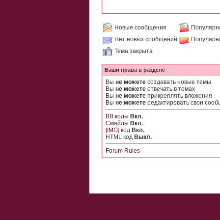
Новые сообщения
Популярн
Нет новых сообщений
Популярн
Тема закрыта
Ваши права в разделе
Вы
не можете
создавать новые темы
Вы
не можете
отвечать в темах
Вы
не можете
прикреплять вложения
Вы
не можете
редактировать свои соо
BB коды
Вкл.
Смайлы
Вкл.
[IMG]
код
Вкл.
HTML код
Выкл.
Forum Rules