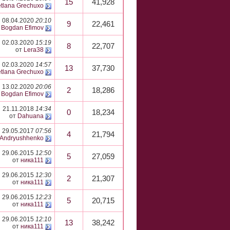
15
41,928
tlana Grechuxo
08.04.2020
20:10
9
22,461
т
Bogdan Efimov
02.03.2020
15:19
8
22,707
от
Lera38
02.03.2020
14:57
13
37,730
tlana Grechuxo
13.02.2020
20:06
2
18,286
т
Bogdan Efimov
21.11.2018
14:34
0
18,234
от
Dahuana
29.05.2017
07:56
4
21,794
r Andryushhenko
29.06.2015
12:50
5
27,059
от
ника111
29.06.2015
12:30
2
21,307
от
ника111
29.06.2015
12:23
5
20,715
от
ника111
29.06.2015
12:10
13
38,242
от
ника111