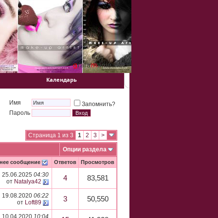
Календарь
Имя
Запомнить?
Пароль
Страница 1 из 3
1
2
3
>
Опции раздела
нее сообщение
Ответов
Просмотров
25.06.2025
04:30
4
83,581
от
Natalya42
19.08.2020
06:22
3
50,550
от
Loft89
10.04.2020
10:04