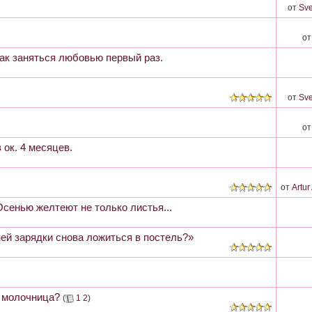
от
Sve
о
ак заняться любовью первый раз.
от
Sve
о
ок. 4 месяцев.
от
Artu
Осенью желтеют не только листья...
ей зарядки снова ложиться в постель?»
.. молочница?
(
1
2
)