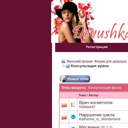
Регистрация
Женский форум. Форум для девушек.
Консультация врача
Темы раздела
: Консультация врача
Тема
/
Автор
Врач-косметолог.
Natalya42
Нарушение цикла
Katherine_in_Wonderland
Месячные
(
1
2
)