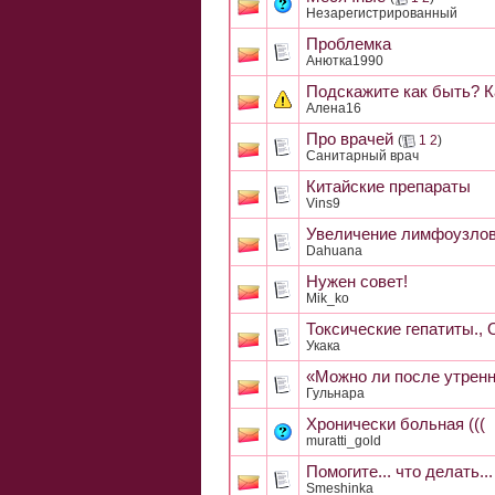
Незарегистрированный
Проблемка
Анютка1990
Подскажите как быть? К
Алена16
Про врачей
(
1
2
)
Санитарный врач
Китайские препараты
Vins9
Увеличение лимфоузлов 
Dahuana
Нужен совет!
Mik_ko
Токсические гепатиты., 
Укака
«Можно ли после утренн
Гульнара
Хронически больная (((
muratti_gold
Помогите... что делать.
Smeshinka