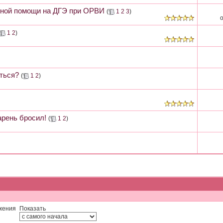
бной помощи на ДГЭ при ОРВИ
(
1
2
3
)
1
2
)
иться?
(
1
2
)
арень бросил!
(
1
2
)
жения
Показать