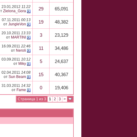
23.01.2012
11:22
29
65,091
от
Zielona_Gora
07.11.2011
00:13
19
48,382
от
JungleVon
20.10.2011
13:33
3
23,129
от
MARTINI
16.09.2011
22:46
11
34,486
от
Neroli
03.09.2011
10:12
5
24,637
от
Miky
02.04.2011
14:08
15
40,367
от
Sun Beam
31.03.2011
14:32
0
19,406
от
Fame
Страница 1 из 3
1
2
3
>