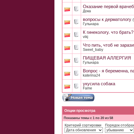
Оказание первой враче
Дока
вопросы к дерматологу
(
Гульнара
К гинекологу. что брать?
vikj
Что пить, чтоб не зараз
Sweet_baby
ПИЩЕВАЯ АЛЛЕРГИЯ
Гульнара
Вопрос - я беременна, п
katerina24
укусила собака
Fame
Опции просмотра
Показаны темы с 1 по 20 из 58
Критерий сортировки
Порядок отобра